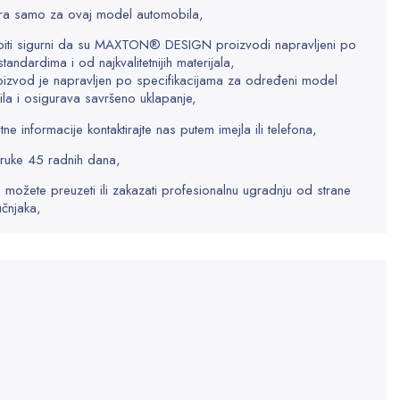
a samo za ovaj model automobila,
biti sigurni da su MAXTON® DESIGN proizvodi napravljeni po
standardima i od najkvalitetnijih materijala,
oizvod je napravljen po specifikacijama za određeni model
la i osigurava savršeno uklapanje,
e informacije kontaktirajte nas putem imejla ili telefona,
ruke 45 radnih dana,
 možete preuzeti ili zakazati profesionalnu ugradnju od strane
učnjaka,