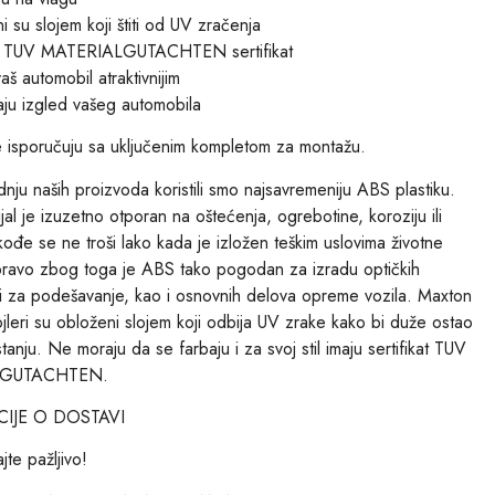
i su slojem koji štiti od UV zračenja
su TUV MATERIALGUTACHTEN sertifikat
aš automobil atraktivnijim
ju izgled vašeg automobila
e isporučuju sa uključenim kompletom za montažu.
nju naših proizvoda koristili smo najsavremeniju ABS plastiku.
jal je izuzetno otporan na oštećenja, ogrebotine, koroziju ili
ođe se ne troši lako kada je izložen teškim uslovima životne
pravo zbog toga je ABS tako pogodan za izradu optičkih
 za podešavanje, kao i osnovnih delova opreme vozila. Maxton
jleri su obloženi slojem koji odbija UV zrake kako bi duže ostao
anju. Ne moraju da se farbaju i za svoj stil imaju sertifikat TUV
LGUTACHTEN.
IJE O DOSTAVI
jte pažljivo!