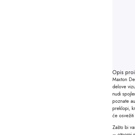
Opis pro
Maxton Desi
delove vizu
nudi spojl
poznate aut
preklopi, k
će osvežit
Zašto bi va
– otporni 