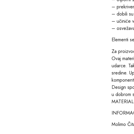
– prekriven
– dobili 
– učiniće v
– osvežava
Elementi s
Za proizvod
Ovaj materi
udarce. Tak
sredine. U
komponenti
Design spo
u dobrom st
MATERIA
INFORMAC
Molimo Čita