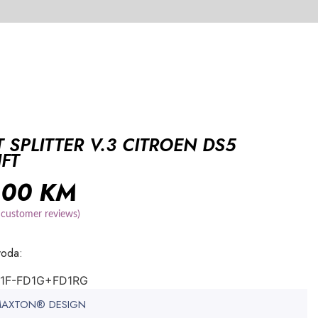
 SPLITTER V.3 CITROEN DS5
IFT
,00
KM
customer reviews)
voda:
/1F-FD1G+FD1RG
 MAXTON® DESIGN