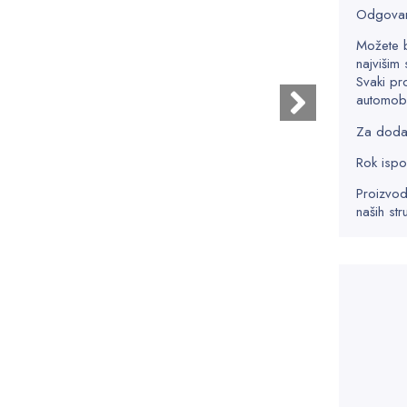
Odgovar
Možete 
najvišim 
Svaki pr
automobi
Za dodatn
Rok ispo
Proizvod
naših str