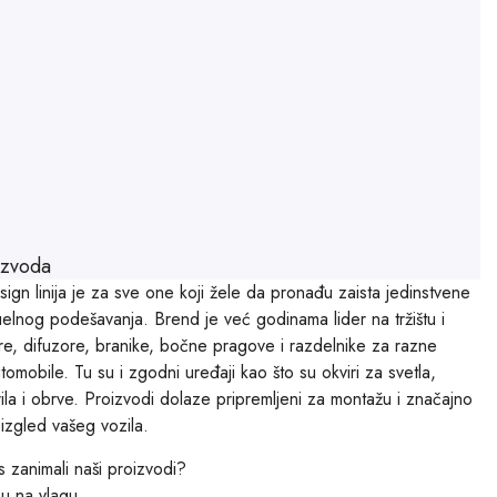
izvoda
gn linija je za sve one koji žele da pronađu zaista jedinstvene
elnog podešavanja. Brend je već godinama lider na tržištu i
ere, difuzore, branike, bočne pragove i razdelnike za razne
omobile. Tu su i zgodni uređaji kao što su okviri za svetla,
rila i obrve. Proizvodi dolaze pripremljeni za montažu i značajno
i izgled vašeg vozila.
s zanimali naši proizvodi?
su na vlagu