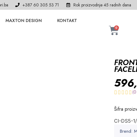
ri.ba
+387 60 305 53 71
Rok proizvodnje 45 radnih dana
MAXTON DESIGN
KONTAKT
0
FRONT
FACEL
596
(
0
Šifra proiz
CI-DS5-1
Brend: