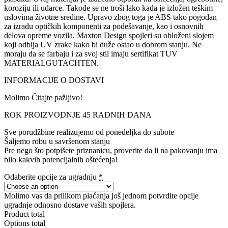
koroziju ili udarce. Takođe se ne troši lako kada je izložen teškim
uslovima životne sredine. Upravo zbog toga je ABS tako pogodan
za izradu optičkih komponenti za podešavanje, kao i osnovnih
delova opreme vozila. Maxton Design spojleri su obloženi slojem
koji odbija UV zrake kako bi duže ostao u dobrom stanju. Ne
moraju da se farbaju i za svoj stil imaju sertifikat TUV
MATERIALGUTACHTEN.
INFORMACIJE O DOSTAVI
Molimo Čitajte pažljivo!
ROK PROIZVODNJE 45 RADNIH DANA
Sve porudžbine realizujemo od ponedeljka do subote
Šaljemo robu u savršenom stanju
Pre nego što potpišete priznanicu, proverite da li na pakovanju ima
bilo kakvih potencijalnih oštećenja!
Odaberite opcije za ugradnju
*
Molimo vas da prilikom plaćanja još jednom potvrdite opcije
ugradnje odnosno dostave vaših spojlera.
Product total
Options total