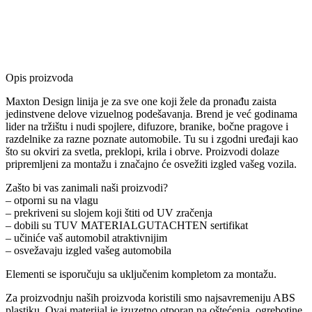
Opis proizvoda
Maxton Design linija je za sve one koji žele da pronađu zaista
jedinstvene delove vizuelnog podešavanja. Brend je već godinama
lider na tržištu i nudi spojlere, difuzore, branike, bočne pragove i
razdelnike za razne poznate automobile. Tu su i zgodni uređaji kao
što su okviri za svetla, preklopi, krila i obrve. Proizvodi dolaze
pripremljeni za montažu i značajno će osvežiti izgled vašeg vozila.
Zašto bi vas zanimali naši proizvodi?
– otporni su na vlagu
– prekriveni su slojem koji štiti od UV zračenja
– dobili su TUV MATERIALGUTACHTEN sertifikat
– učiniće vaš automobil atraktivnijim
– osvežavaju izgled vašeg automobila
Elementi se isporučuju sa uključenim kompletom za montažu.
Za proizvodnju naših proizvoda koristili smo najsavremeniju ABS
plastiku. Ovaj materijal je izuzetno otporan na oštećenja, ogrebotine,