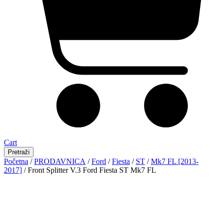
Cart
Pretraži
Početna
/
PRODAVNICA
/
Ford
/
Fiesta
/
ST
/
Mk7 FL [2013-
2017]
/ Front Splitter V.3 Ford Fiesta ST Mk7 FL