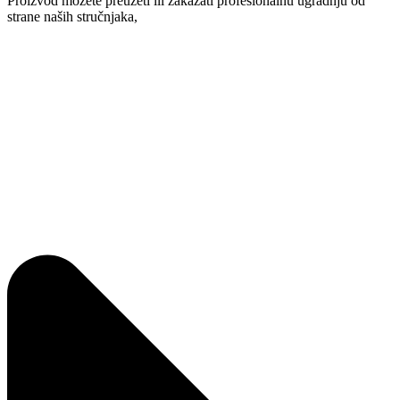
Proizvod možete preuzeti ili zakazati profesionalnu ugradnju od
strane naših stručnjaka,