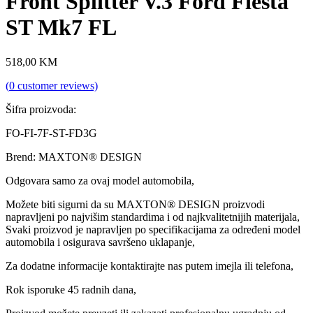
Front Splitter V.3 Ford Fiesta
ST Mk7 FL
518,00
KM
(
0
customer reviews)
Šifra proizvoda:
FO-FI-7F-ST-FD3G
Brend: MAXTON® DESIGN
Odgovara samo za ovaj model automobila,
Možete biti sigurni da su MAXTON® DESIGN proizvodi
napravljeni po najvišim standardima i od najkvalitetnijih materijala,
Svaki proizvod je napravljen po specifikacijama za određeni model
automobila i osigurava savršeno uklapanje,
Za dodatne informacije kontaktirajte nas putem imejla ili telefona,
Rok isporuke 45 radnih dana,