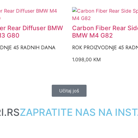
er Rear Diffuser BMW
Carbon Fiber Rear Side
M3 G80
BMW M4 G82
DNJE 45 RADNIH DANA
ROK PROIZVODNJE 45 RAD
1.098,00
KM
Učitaj još
I.RS
ZAPRATITE NAS NA IN