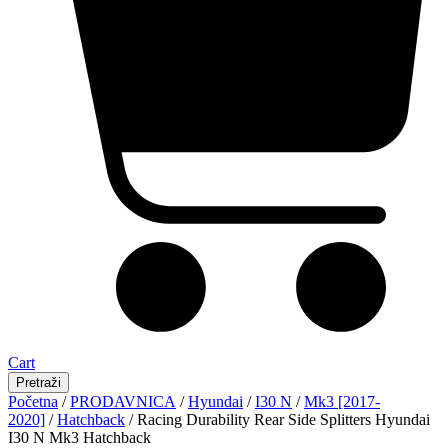
Cart
Pretraži
Početna
/
PRODAVNICA
/
Hyundai
/
I30 N
/
Mk3 [2017-
2020]
/
Hatchback
/ Racing Durability Rear Side Splitters Hyundai
I30 N Mk3 Hatchback