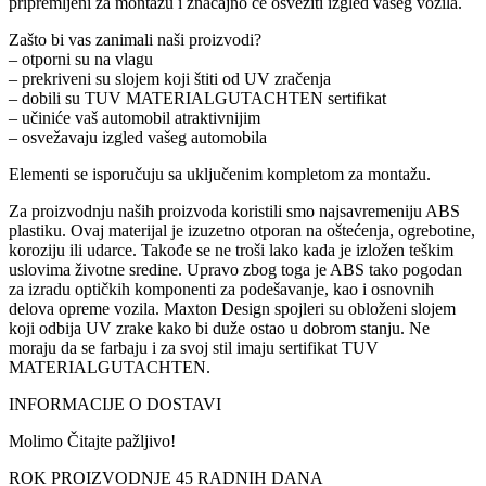
pripremljeni za montažu i značajno će osvežiti izgled vašeg vozila.
Zašto bi vas zanimali naši proizvodi?
– otporni su na vlagu
– prekriveni su slojem koji štiti od UV zračenja
– dobili su TUV MATERIALGUTACHTEN sertifikat
– učiniće vaš automobil atraktivnijim
– osvežavaju izgled vašeg automobila
Elementi se isporučuju sa uključenim kompletom za montažu.
Za proizvodnju naših proizvoda koristili smo najsavremeniju ABS
plastiku. Ovaj materijal je izuzetno otporan na oštećenja, ogrebotine,
koroziju ili udarce. Takođe se ne troši lako kada je izložen teškim
uslovima životne sredine. Upravo zbog toga je ABS tako pogodan
za izradu optičkih komponenti za podešavanje, kao i osnovnih
delova opreme vozila. Maxton Design spojleri su obloženi slojem
koji odbija UV zrake kako bi duže ostao u dobrom stanju. Ne
moraju da se farbaju i za svoj stil imaju sertifikat TUV
MATERIALGUTACHTEN.
INFORMACIJE O DOSTAVI
Molimo Čitajte pažljivo!
ROK PROIZVODNJE 45 RADNIH DANA