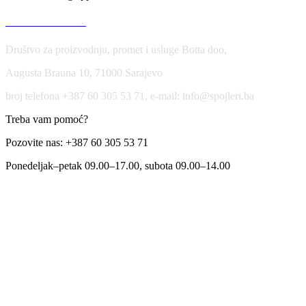
USLOVI KORIŠĆENJA
Društvo za proizvodnju, promet i usluge Botta doo,
Augusta Brauna 10, 71000 Sarajevo
broj telefona +387 60 305 53 71, e-mail: info@spojleri.ba
Treba vam pomoć?
Pozovite nas: +387 60 305 53 71
Ponedeljak–petak 09.00–17.00, subota 09.00–14.00