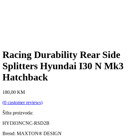
Racing Durability Rear Side
Splitters Hyundai I30 N Mk3
Hatchback
180,00
KM
(
0
customer reviews)
Šifra proizvoda:
HYI303NCNC-RSD2B
Brend: MAXTON® DESIGN