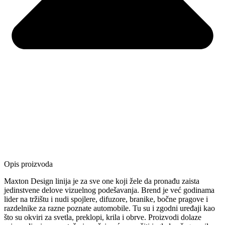
Opis proizvoda
Maxton Design linija je za sve one koji žele da pronađu zaista
jedinstvene delove vizuelnog podešavanja. Brend je već godinama
lider na tržištu i nudi spojlere, difuzore, branike, bočne pragove i
razdelnike za razne poznate automobile. Tu su i zgodni uređaji kao
što su okviri za svetla, preklopi, krila i obrve. Proizvodi dolaze