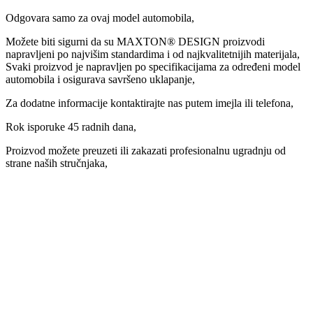
Odgovara samo za ovaj model automobila,
Možete biti sigurni da su MAXTON® DESIGN proizvodi
napravljeni po najvišim standardima i od najkvalitetnijih materijala,
Svaki proizvod je napravljen po specifikacijama za određeni model
automobila i osigurava savršeno uklapanje,
Za dodatne informacije kontaktirajte nas putem imejla ili telefona,
Rok isporuke 45 radnih dana,
Proizvod možete preuzeti ili zakazati profesionalnu ugradnju od
strane naših stručnjaka,