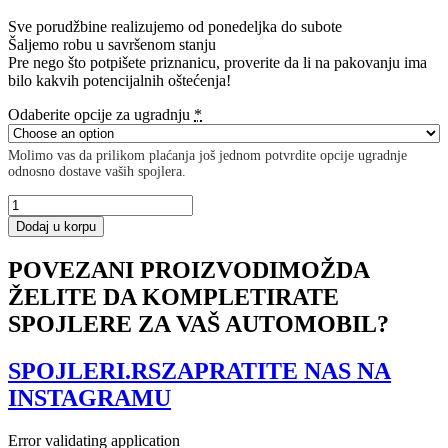
Sve porudžbine realizujemo od ponedeljka do subote
Šaljemo robu u savršenom stanju
Pre nego što potpišete priznanicu, proverite da li na pakovanju ima
bilo kakvih potencijalnih oštećenja!
Odaberite opcije za ugradnju
*
Molimo vas da prilikom plaćanja još jednom potvrdite opcije ugradnje
odnosno dostave vaših spojlera.
Racing
Durability
Dodaj u korpu
Rear
Side
POVEZANI PROIZVODI
MOŽDA
Splitters
ŽELITE DA KOMPLETIRATE
Hyundai
I30
SPOJLERE ZA VAŠ AUTOMOBIL?
N
Mk3
Hatchback
SPOJLERI.RS
ZAPRATITE NAS NA
količina
INSTAGRAMU
Error validating application