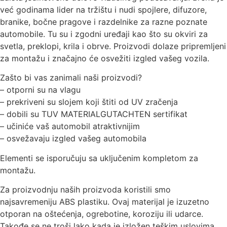
već godinama lider na tržištu i nudi spojlere, difuzore,
branike, bočne pragove i razdelnike za razne poznate
automobile. Tu su i zgodni uređaji kao što su okviri za
svetla, preklopi, krila i obrve. Proizvodi dolaze pripremljeni
za montažu i značajno će osvežiti izgled vašeg vozila.
Zašto bi vas zanimali naši proizvodi?
– otporni su na vlagu
– prekriveni su slojem koji štiti od UV zračenja
– dobili su TUV MATERIALGUTACHTEN sertifikat
– učiniće vaš automobil atraktivnijim
– osvežavaju izgled vašeg automobila
Elementi se isporučuju sa uključenim kompletom za
montažu.
Za proizvodnju naših proizvoda koristili smo
najsavremeniju ABS plastiku. Ovaj materijal je izuzetno
otporan na oštećenja, ogrebotine, koroziju ili udarce.
Takođe se ne troši lako kada je izložen teškim uslovima