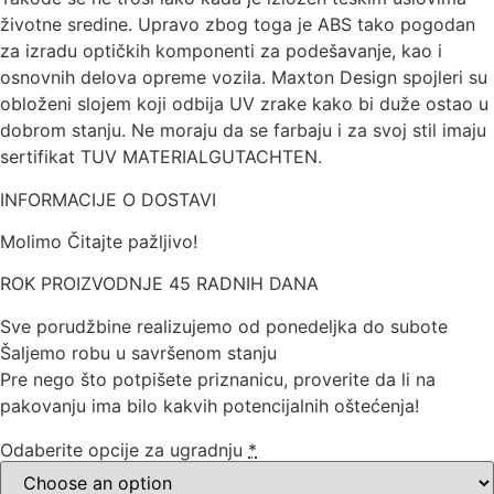
životne sredine. Upravo zbog toga je ABS tako pogodan
za izradu optičkih komponenti za podešavanje, kao i
osnovnih delova opreme vozila. Maxton Design spojleri su
obloženi slojem koji odbija UV zrake kako bi duže ostao u
dobrom stanju. Ne moraju da se farbaju i za svoj stil imaju
sertifikat TUV MATERIALGUTACHTEN.
INFORMACIJE O DOSTAVI
Molimo Čitajte pažljivo!
ROK PROIZVODNJE 45 RADNIH DANA
Sve porudžbine realizujemo od ponedeljka do subote
Šaljemo robu u savršenom stanju
Pre nego što potpišete priznanicu, proverite da li na
pakovanju ima bilo kakvih potencijalnih oštećenja!
Odaberite opcije za ugradnju
*