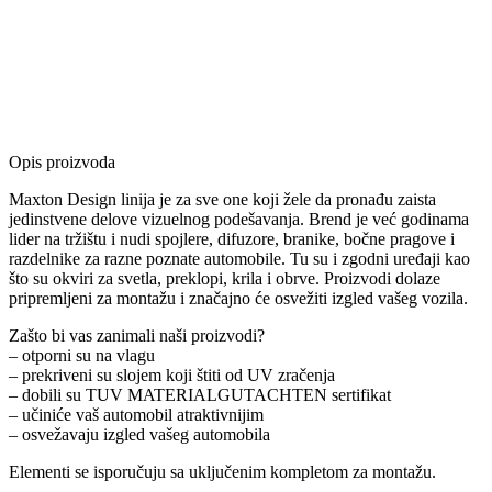
Opis proizvoda
Maxton Design linija je za sve one koji žele da pronađu zaista
jedinstvene delove vizuelnog podešavanja. Brend je već godinama
lider na tržištu i nudi spojlere, difuzore, branike, bočne pragove i
razdelnike za razne poznate automobile. Tu su i zgodni uređaji kao
što su okviri za svetla, preklopi, krila i obrve. Proizvodi dolaze
pripremljeni za montažu i značajno će osvežiti izgled vašeg vozila.
Zašto bi vas zanimali naši proizvodi?
– otporni su na vlagu
– prekriveni su slojem koji štiti od UV zračenja
– dobili su TUV MATERIALGUTACHTEN sertifikat
– učiniće vaš automobil atraktivnijim
– osvežavaju izgled vašeg automobila
Elementi se isporučuju sa uključenim kompletom za montažu.