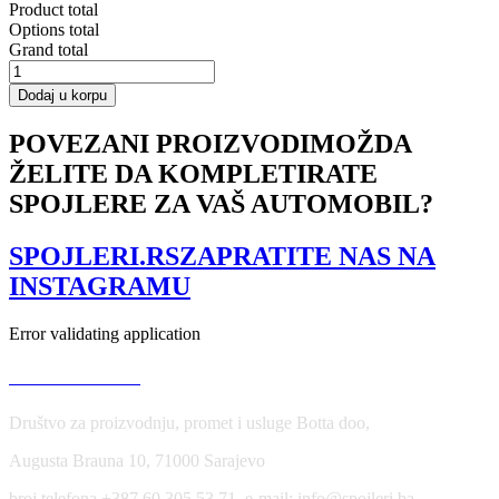
Product total
Options total
Grand total
REAR
SIDE
Dodaj u korpu
SPLITTERS
AUDI
POVEZANI PROIZVODI
MOŽDA
RS6
ŽELITE DA KOMPLETIRATE
C5
AVANT
SPOJLERE ZA VAŠ AUTOMOBIL?
količina
SPOJLERI.RS
ZAPRATITE NAS NA
INSTAGRAMU
Error validating application
USLOVI KORIŠĆENJA
Društvo za proizvodnju, promet i usluge Botta doo,
Augusta Brauna 10, 71000 Sarajevo
broj telefona +387 60 305 53 71, e-mail: info@spojleri.ba