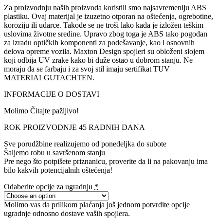
Za proizvodnju naših proizvoda koristili smo najsavremeniju ABS
plastiku. Ovaj materijal je izuzetno otporan na oštećenja, ogrebotine,
koroziju ili udarce. Takođe se ne troši lako kada je izložen teškim
uslovima životne sredine. Upravo zbog toga je ABS tako pogodan
za izradu optičkih komponenti za podešavanje, kao i osnovnih
delova opreme vozila. Maxton Design spojleri su obloženi slojem
koji odbija UV zrake kako bi duže ostao u dobrom stanju. Ne
moraju da se farbaju i za svoj stil imaju sertifikat TUV
MATERIALGUTACHTEN.
INFORMACIJE O DOSTAVI
Molimo Čitajte pažljivo!
ROK PROIZVODNJE 45 RADNIH DANA
Sve porudžbine realizujemo od ponedeljka do subote
Šaljemo robu u savršenom stanju
Pre nego što potpišete priznanicu, proverite da li na pakovanju ima
bilo kakvih potencijalnih oštećenja!
Odaberite opcije za ugradnju
*
Molimo vas da prilikom plaćanja još jednom potvrdite opcije
ugradnje odnosno dostave vaših spojlera.