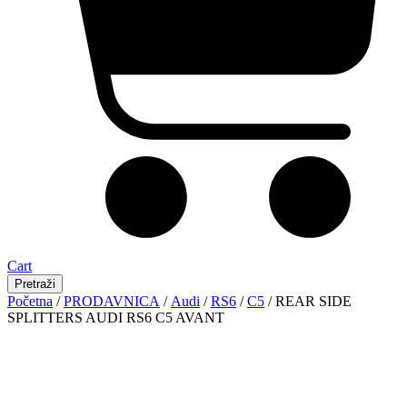
Cart
Pretraži
Početna
/
PRODAVNICA
/
Audi
/
RS6
/
C5
/ REAR SIDE
SPLITTERS AUDI RS6 C5 AVANT