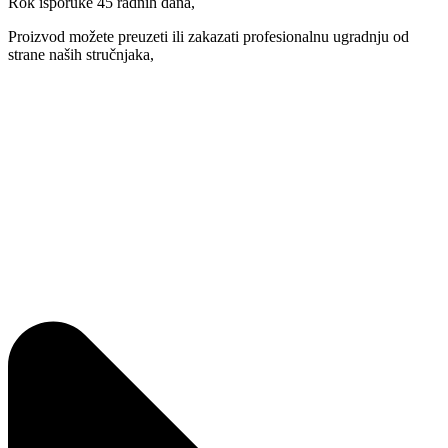
Rok isporuke 45 radnih dana,
Proizvod možete preuzeti ili zakazati profesionalnu ugradnju od
strane naših stručnjaka,