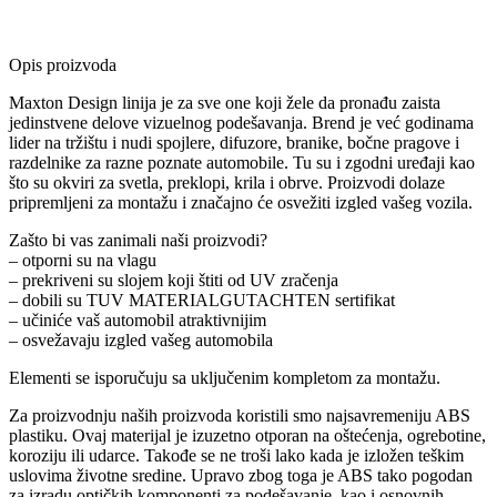
Opis proizvoda
Maxton Design linija je za sve one koji žele da pronađu zaista
jedinstvene delove vizuelnog podešavanja. Brend je već godinama
lider na tržištu i nudi spojlere, difuzore, branike, bočne pragove i
razdelnike za razne poznate automobile. Tu su i zgodni uređaji kao
što su okviri za svetla, preklopi, krila i obrve. Proizvodi dolaze
pripremljeni za montažu i značajno će osvežiti izgled vašeg vozila.
Zašto bi vas zanimali naši proizvodi?
– otporni su na vlagu
– prekriveni su slojem koji štiti od UV zračenja
– dobili su TUV MATERIALGUTACHTEN sertifikat
– učiniće vaš automobil atraktivnijim
– osvežavaju izgled vašeg automobila
Elementi se isporučuju sa uključenim kompletom za montažu.
Za proizvodnju naših proizvoda koristili smo najsavremeniju ABS
plastiku. Ovaj materijal je izuzetno otporan na oštećenja, ogrebotine,
koroziju ili udarce. Takođe se ne troši lako kada je izložen teškim
uslovima životne sredine. Upravo zbog toga je ABS tako pogodan
za izradu optičkih komponenti za podešavanje, kao i osnovnih