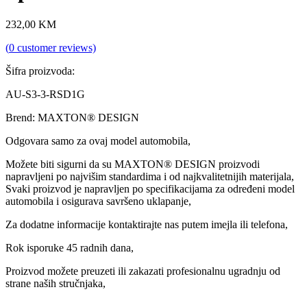
232,00
KM
(
0
customer reviews)
Šifra proizvoda:
AU-S3-3-RSD1G
Brend: MAXTON® DESIGN
Odgovara samo za ovaj model automobila,
Možete biti sigurni da su MAXTON® DESIGN proizvodi
napravljeni po najvišim standardima i od najkvalitetnijih materijala,
Svaki proizvod je napravljen po specifikacijama za određeni model
automobila i osigurava savršeno uklapanje,
Za dodatne informacije kontaktirajte nas putem imejla ili telefona,
Rok isporuke 45 radnih dana,
Proizvod možete preuzeti ili zakazati profesionalnu ugradnju od
strane naših stručnjaka,