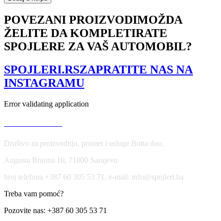
Splitters
Audi
POVEZANI PROIZVODI
MOŽDA
S3
ŽELITE DA KOMPLETIRATE
/
A3
SPOJLERE ZA VAŠ AUTOMOBIL?
S-
Line
8V
SPOJLERI.RS
ZAPRATITE NAS NA
Hatchback
INSTAGRAMU
/
Sportback
količina
Error validating application
USLOVI KORIŠĆENJA
Društvo za proizvodnju, promet i usluge Botta doo,
Augusta Brauna 10, 71000 Sarajevo
broj telefona +387 60 305 53 71, e-mail: info@spojleri.ba
Treba vam pomoć?
Pozovite nas: +387 60 305 53 71