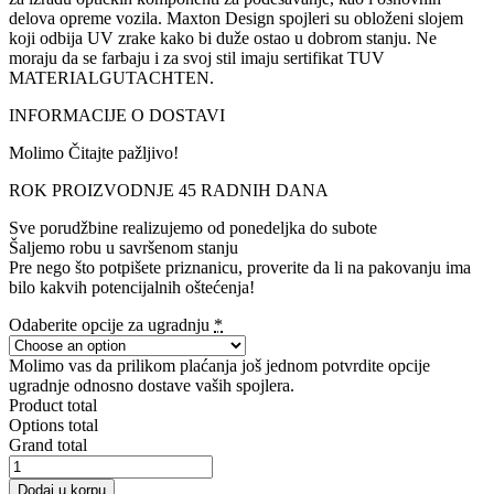
delova opreme vozila. Maxton Design spojleri su obloženi slojem
koji odbija UV zrake kako bi duže ostao u dobrom stanju. Ne
moraju da se farbaju i za svoj stil imaju sertifikat TUV
MATERIALGUTACHTEN.
INFORMACIJE O DOSTAVI
Molimo Čitajte pažljivo!
ROK PROIZVODNJE 45 RADNIH DANA
Sve porudžbine realizujemo od ponedeljka do subote
Šaljemo robu u savršenom stanju
Pre nego što potpišete priznanicu, proverite da li na pakovanju ima
bilo kakvih potencijalnih oštećenja!
Odaberite opcije za ugradnju
*
Molimo vas da prilikom plaćanja još jednom potvrdite opcije
ugradnje odnosno dostave vaših spojlera.
Product total
Options total
Grand total
Rear
Side
Dodaj u korpu