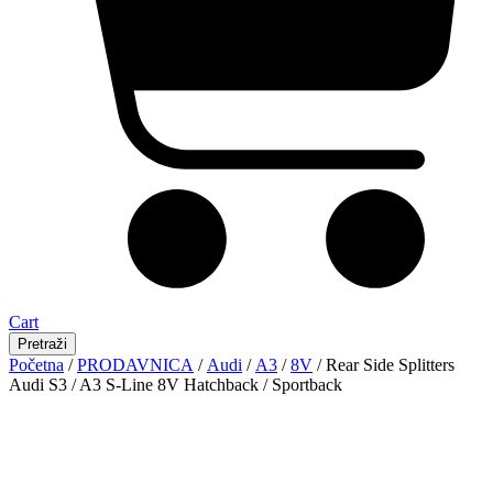
Cart
Pretraži
Početna
/
PRODAVNICA
/
Audi
/
A3
/
8V
/ Rear Side Splitters
Audi S3 / A3 S-Line 8V Hatchback / Sportback