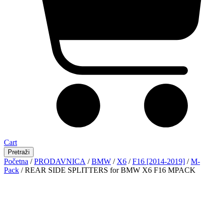
Cart
Pretraži
Početna
/
PRODAVNICA
/
BMW
/
X6
/
F16 [2014-2019]
/
M-
Pack
/ REAR SIDE SPLITTERS for BMW X6 F16 MPACK