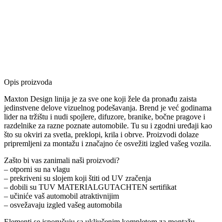
Opis proizvoda
Maxton Design linija je za sve one koji žele da pronađu zaista
jedinstvene delove vizuelnog podešavanja. Brend je već godinama
lider na tržištu i nudi spojlere, difuzore, branike, bočne pragove i
razdelnike za razne poznate automobile. Tu su i zgodni uređaji kao
što su okviri za svetla, preklopi, krila i obrve. Proizvodi dolaze
pripremljeni za montažu i značajno će osvežiti izgled vašeg vozila.
Zašto bi vas zanimali naši proizvodi?
– otporni su na vlagu
– prekriveni su slojem koji štiti od UV zračenja
– dobili su TUV MATERIALGUTACHTEN sertifikat
– učiniće vaš automobil atraktivnijim
– osvežavaju izgled vašeg automobila
Elementi se isporučuju sa uključenim kompletom za montažu.