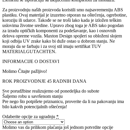
Za proizvodnju naših proizvoda koristili smo najsavremeniju ABS
plastiku. Ovaj materijal je izuzetno otporan na oštećenja, ogrebotine,
koroziju ili udarce. Takođe se ne troši lako kada je izložen teškim
uslovima životne sredine. Upravo zbog toga je ABS tako pogodan
za izradu optičkih komponenti za podešavanje, kao i osnovnih
delova opreme vozila. Maxton Design spojleri su obloženi slojem
koji odbija UV zrake kako bi duže ostao u dobrom stanju. Ne
moraju da se farbaju i za svoj stil imaju sertifikat TUV
MATERIALGUTACHTEN.
INFORMACIJE O DOSTAVI
Molimo Čitajte pažljivo!
ROK PROIZVODNJE 45 RADNIH DANA
Sve porudžbine realizujemo od ponedeljka do subote
Šaljemo robu u savršenom stanju
Pre nego što potpišete priznanicu, proverite da li na pakovanju ima
bilo kakvih potencijalnih oštećenja!
Odaberite opcije za ugradnju
*
Molimo vas da prilikom plaćanja još jednom potvrdite opcije