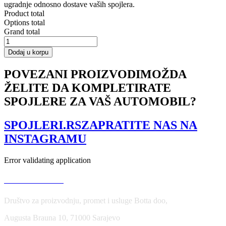
ugradnje odnosno dostave vaših spojlera.
Product total
Options total
Grand total
REAR
SIDE
Dodaj u korpu
SPLITTERS
for
POVEZANI PROIZVODI
MOŽDA
BMW
ŽELITE DA KOMPLETIRATE
X6
F16
SPOJLERE ZA VAŠ AUTOMOBIL?
MPACK
količina
SPOJLERI.RS
ZAPRATITE NAS NA
INSTAGRAMU
Error validating application
USLOVI KORIŠĆENJA
Društvo za proizvodnju, promet i usluge Botta doo,
Augusta Brauna 10, 71000 Sarajevo