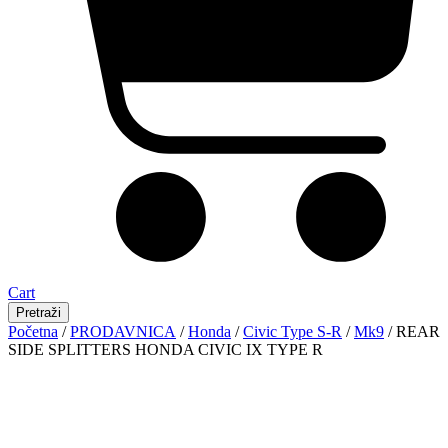
Cart
Pretraži
Početna
/
PRODAVNICA
/
Honda
/
Civic Type S-R
/
Mk9
/ REAR
SIDE SPLITTERS HONDA CIVIC IX TYPE R