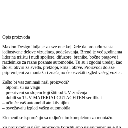
Opis proizvoda
Maxton Design linija je za sve one koji žele da pronađu zaista
jedinstvene delove vizuelnog podešavanja. Brend je već godinama
lider na tržištu i nudi spojlere, difuzore, branike, bočne pragove i
razdelnike za razne poznate automobile. Tu su i zgodni uređaji kao
što su okviri za svetla, preklopi, krila i obrve. Proizvodi dolaze
pripremljeni za montažu i značajno će osvežiti izgled vašeg vozila.
Zašto bi vas zanimali naši proizvodi?
– otporni su na vlagu
– prekriveni su slojem koji štiti od UV zračenja
– dobili su TUV MATERIALGUTACHTEN sertifikat
– učiniće vaš automobil atraktivnijim
– osvežavaju izgled vašeg automobila
Elementi se isporučuju sa uključenim kompletom za montažu.
Za proizvodnju naših proizvoda koristili smo najsavremeniju ABS