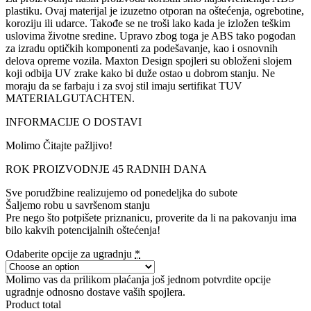
plastiku. Ovaj materijal je izuzetno otporan na oštećenja, ogrebotine,
koroziju ili udarce. Takođe se ne troši lako kada je izložen teškim
uslovima životne sredine. Upravo zbog toga je ABS tako pogodan
za izradu optičkih komponenti za podešavanje, kao i osnovnih
delova opreme vozila. Maxton Design spojleri su obloženi slojem
koji odbija UV zrake kako bi duže ostao u dobrom stanju. Ne
moraju da se farbaju i za svoj stil imaju sertifikat TUV
MATERIALGUTACHTEN.
INFORMACIJE O DOSTAVI
Molimo Čitajte pažljivo!
ROK PROIZVODNJE 45 RADNIH DANA
Sve porudžbine realizujemo od ponedeljka do subote
Šaljemo robu u savršenom stanju
Pre nego što potpišete priznanicu, proverite da li na pakovanju ima
bilo kakvih potencijalnih oštećenja!
Odaberite opcije za ugradnju
*
Molimo vas da prilikom plaćanja još jednom potvrdite opcije
ugradnje odnosno dostave vaših spojlera.
Product total