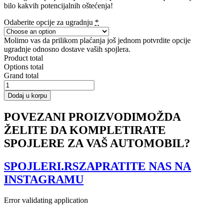
bilo kakvih potencijalnih oštećenja!
Odaberite opcije za ugradnju
*
Molimo vas da prilikom plaćanja još jednom potvrdite opcije
ugradnje odnosno dostave vaših spojlera.
Product total
Options total
Grand total
Rear
Side
Dodaj u korpu
Splitters
Mercedes-
POVEZANI PROIZVODI
MOŽDA
Benz
ŽELITE DA KOMPLETIRATE
E-
Class
SPOJLERE ZA VAŠ AUTOMOBIL?
W213
Coupe(C238)
/
SPOJLERI.RS
ZAPRATITE NAS NA
Cabriolet
INSTAGRAMU
(A238)
AMG-
Line
Error validating application
količina