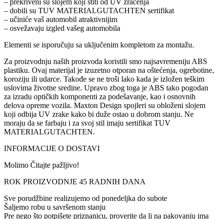
– prekriveni su slojem koji štiti od UV zračenja
– dobili su TUV MATERIALGUTACHTEN sertifikat
– učiniće vaš automobil atraktivnijim
– osvežavaju izgled vašeg automobila
Elementi se isporučuju sa uključenim kompletom za montažu.
Za proizvodnju naših proizvoda koristili smo najsavremeniju ABS
plastiku. Ovaj materijal je izuzetno otporan na oštećenja, ogrebotine,
koroziju ili udarce. Takođe se ne troši lako kada je izložen teškim
uslovima životne sredine. Upravo zbog toga je ABS tako pogodan
za izradu optičkih komponenti za podešavanje, kao i osnovnih
delova opreme vozila. Maxton Design spojleri su obloženi slojem
koji odbija UV zrake kako bi duže ostao u dobrom stanju. Ne
moraju da se farbaju i za svoj stil imaju sertifikat TUV
MATERIALGUTACHTEN.
INFORMACIJE O DOSTAVI
Molimo Čitajte pažljivo!
ROK PROIZVODNJE 45 RADNIH DANA
Sve porudžbine realizujemo od ponedeljka do subote
Šaljemo robu u savršenom stanju
Pre nego što potpišete priznanicu, proverite da li na pakovanju ima