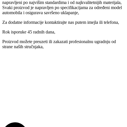
napravljeni po najvišim standardima i od najkvalitetnijih materijala,
Svaki proizvod je napravljen po specifikacijama za određeni model
automobila i osigurava savršeno uklapanje,
Za dodatne informacije kontaktirajte nas putem imejla ili telefona,
Rok isporuke 45 radnih dana,
Proizvod možete preuzeti ili zakazati profesionalnu ugradnju od
strane naših stručnjaka,