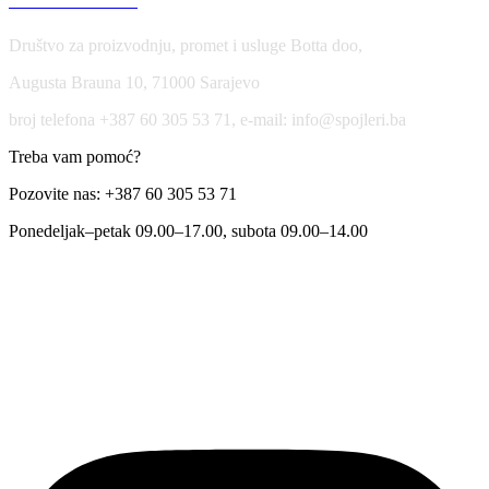
USLOVI KORIŠĆENJA
Društvo za proizvodnju, promet i usluge Botta doo,
Augusta Brauna 10, 71000 Sarajevo
broj telefona +387 60 305 53 71, e-mail: info@spojleri.ba
Treba vam pomoć?
Pozovite nas: +387 60 305 53 71
Ponedeljak–petak 09.00–17.00, subota 09.00–14.00