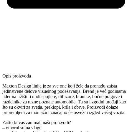
Opis proizvoda
Maxton Design linija je za sve one koji žele da pronađu zaista
jedinstvene delove vizuelnog podešavanja. Brend je već godinama
lider na tržištu i nudi spojlere, difuzore, branike, bočne pragove i
razdelnike za razne poznate automobile. Tu su i zgodni uređaji kao
što su okviri za svetla, preklopi, krila i obrve. Proizvodi dolaze
pripremljeni za montažu i značajno će osvežiti izgled vašeg vozila.
Zašto bi vas zanimali naši proizvodi?
– otporni su na vlagu