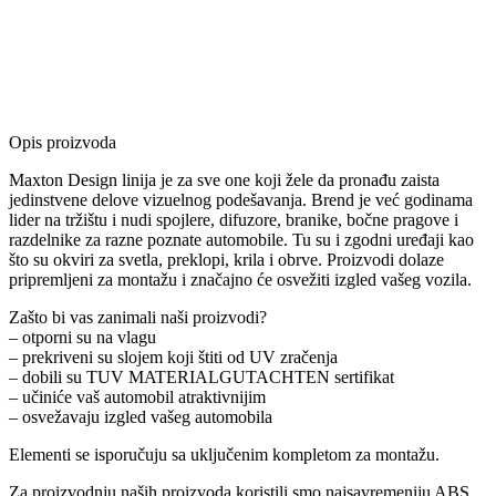
Opis proizvoda
Maxton Design linija je za sve one koji žele da pronađu zaista
jedinstvene delove vizuelnog podešavanja. Brend je već godinama
lider na tržištu i nudi spojlere, difuzore, branike, bočne pragove i
razdelnike za razne poznate automobile. Tu su i zgodni uređaji kao
što su okviri za svetla, preklopi, krila i obrve. Proizvodi dolaze
pripremljeni za montažu i značajno će osvežiti izgled vašeg vozila.
Zašto bi vas zanimali naši proizvodi?
– otporni su na vlagu
– prekriveni su slojem koji štiti od UV zračenja
– dobili su TUV MATERIALGUTACHTEN sertifikat
– učiniće vaš automobil atraktivnijim
– osvežavaju izgled vašeg automobila
Elementi se isporučuju sa uključenim kompletom za montažu.
Za proizvodnju naših proizvoda koristili smo najsavremeniju ABS