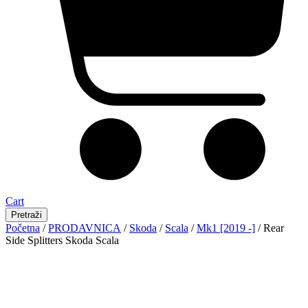
Cart
Pretraži
Početna
/
PRODAVNICA
/
Skoda
/
Scala
/
Mk1 [2019 -]
/ Rear
Side Splitters Skoda Scala