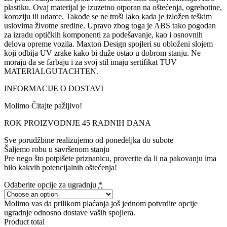
plastiku. Ovaj materijal je izuzetno otporan na oštećenja, ogrebotine,
koroziju ili udarce. Takođe se ne troši lako kada je izložen teškim
uslovima životne sredine. Upravo zbog toga je ABS tako pogodan
za izradu optičkih komponenti za podešavanje, kao i osnovnih
delova opreme vozila. Maxton Design spojleri su obloženi slojem
koji odbija UV zrake kako bi duže ostao u dobrom stanju. Ne
moraju da se farbaju i za svoj stil imaju sertifikat TUV
MATERIALGUTACHTEN.
INFORMACIJE O DOSTAVI
Molimo Čitajte pažljivo!
ROK PROIZVODNJE 45 RADNIH DANA
Sve porudžbine realizujemo od ponedeljka do subote
Šaljemo robu u savršenom stanju
Pre nego što potpišete priznanicu, proverite da li na pakovanju ima
bilo kakvih potencijalnih oštećenja!
Odaberite opcije za ugradnju
*
Molimo vas da prilikom plaćanja još jednom potvrdite opcije
ugradnje odnosno dostave vaših spojlera.
Product total