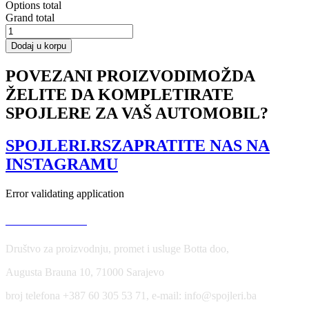
Options total
Grand total
Rear
Side
Dodaj u korpu
Splitters
Skoda
POVEZANI PROIZVODI
MOŽDA
Scala
ŽELITE DA KOMPLETIRATE
količina
SPOJLERE ZA VAŠ AUTOMOBIL?
SPOJLERI.RS
ZAPRATITE NAS NA
INSTAGRAMU
Error validating application
USLOVI KORIŠĆENJA
Društvo za proizvodnju, promet i usluge Botta doo,
Augusta Brauna 10, 71000 Sarajevo
broj telefona +387 60 305 53 71, e-mail: info@spojleri.ba