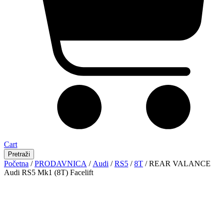
Cart
Pretraži
Početna
/
PRODAVNICA
/
Audi
/
RS5
/
8T
/ REAR VALANCE
Audi RS5 Mk1 (8T) Facelift