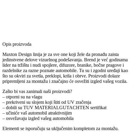
Opis proizvoda
Maxton Design linija je za sve one koji žele da pronađu zaista
jedinstvene delove vizuelnog podešavanja. Brend je već godinama
lider na tržištu i nudi spojlere, difuzore, branike, bočne pragove i
razdelnike za razne poznate automobile. Tu su i zgodni uređaji kao
što su okviri za svetla, preklopi, krila i obrve. Proizvodi dolaze
pripremljeni za montažu i značajno će osvežiti izgled vašeg vozila.
Zašto bi vas zanimali naši proizvodi?
– otporni su na vlagu
– prekriveni su slojem koji štiti od UV zračenja
– dobili su TUV MATERIALGUTACHTEN sertifikat
– učiniće vaš automobil atraktivnijim
– osvežavaju izgled vašeg automobila
Elementi se isporučuju sa uključenim kompletom za montažu.