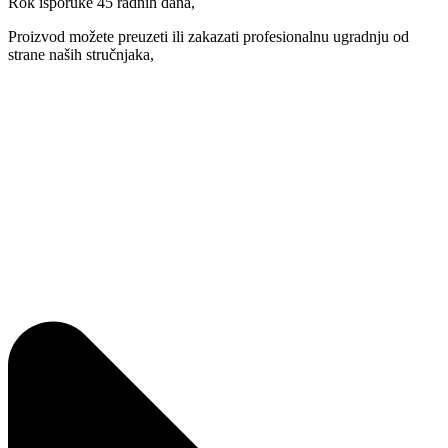
Rok isporuke 45 radnih dana,
Proizvod možete preuzeti ili zakazati profesionalnu ugradnju od
strane naših stručnjaka,