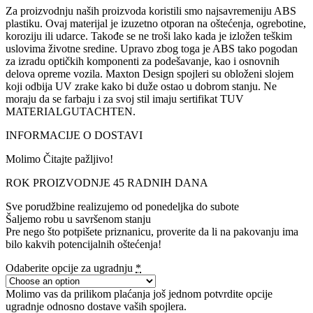
Za proizvodnju naših proizvoda koristili smo najsavremeniju ABS
plastiku. Ovaj materijal je izuzetno otporan na oštećenja, ogrebotine,
koroziju ili udarce. Takođe se ne troši lako kada je izložen teškim
uslovima životne sredine. Upravo zbog toga je ABS tako pogodan
za izradu optičkih komponenti za podešavanje, kao i osnovnih
delova opreme vozila. Maxton Design spojleri su obloženi slojem
koji odbija UV zrake kako bi duže ostao u dobrom stanju. Ne
moraju da se farbaju i za svoj stil imaju sertifikat TUV
MATERIALGUTACHTEN.
INFORMACIJE O DOSTAVI
Molimo Čitajte pažljivo!
ROK PROIZVODNJE 45 RADNIH DANA
Sve porudžbine realizujemo od ponedeljka do subote
Šaljemo robu u savršenom stanju
Pre nego što potpišete priznanicu, proverite da li na pakovanju ima
bilo kakvih potencijalnih oštećenja!
Odaberite opcije za ugradnju
*
Molimo vas da prilikom plaćanja još jednom potvrdite opcije
ugradnje odnosno dostave vaših spojlera.