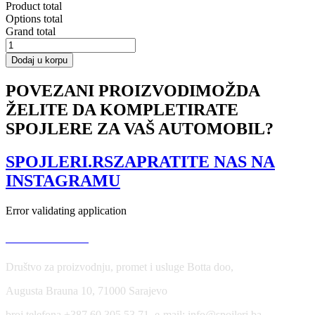
Product total
Options total
Grand total
REAR
VALANCE
Dodaj u korpu
Audi
RS5
POVEZANI PROIZVODI
MOŽDA
Mk1
ŽELITE DA KOMPLETIRATE
(8T)
Facelift
SPOJLERE ZA VAŠ AUTOMOBIL?
količina
SPOJLERI.RS
ZAPRATITE NAS NA
INSTAGRAMU
Error validating application
USLOVI KORIŠĆENJA
Društvo za proizvodnju, promet i usluge Botta doo,
Augusta Brauna 10, 71000 Sarajevo
broj telefona +387 60 305 53 71, e-mail: info@spojleri.ba