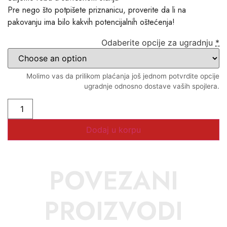
Pre nego što potpišete priznanicu, proverite da li na
pakovanju ima bilo kakvih potencijalnih oštećenja!
Odaberite opcije za ugradnju
*
Molimo vas da prilikom plaćanja još jednom potvrdite opcije
ugradnje odnosno dostave vaših spojlera.
Dodaj u korpu
POVEZANI
PROIZVODI