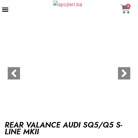
0
AUTENTIČNI PROIZVODI
MAXTON DESIGN
REAR VALANCE AUDI SQ5/Q5 S-
LINE MKII