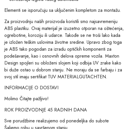
Elementi se isporučuju sa uključenim kompletom za montažu.
Za proizvodnju naših proizvoda koristili smo najsavremeniju
ABS plastiku. Ovaj materijal je izuzetno otporan na oštećenja,
ogrebotine, koroziju ili udarce. Takođe se ne troši lako kada
je izložen teškim uslovima životne sredine. Upravo zbog toga
je ABS tako pogodan za izradu optičkih komponenti za
podešavanje, kao i osnovnih delova opreme vozila. Maxton
Design spojleri su obloženi slojem koji odbija UV zrake kako
bi duže ostao u dobrom stanju. Ne moraju da se farbaju i za
svoj stil imaju sertifikat TUV MATERIALGUTACHTEN.
INFORMACIJE O DOSTAVI
Molimo Čitajte pažljivo!
ROK PROIZVODNJE 45 RADNIH DANA
Sve porudžbine realizujemo od ponedeljka do subote
Šaljemo robu u savršenom stanju