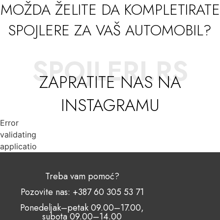
MOŽDA ŽELITE DA KOMPLETIRATE
SPOJLERE ZA VAŠ AUTOMOBIL?
SPOJLERI.RS
ZAPRATITE NAS NA
INSTAGRAMU
Error
validating
application
Treba vam pomoć?
Pozovite nas: +387 60 305 53 71
Ponedeljak–petak 09.00–17.00,
subota 09.00–14.00