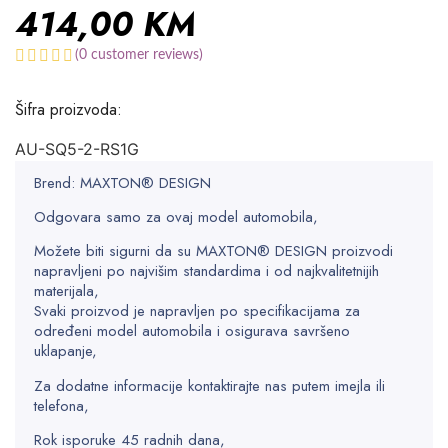
414,00
KM
(
0
customer reviews)
Šifra proizvoda:
AU-SQ5-2-RS1G
Brend: MAXTON® DESIGN
Odgovara samo za ovaj model automobila,
Možete biti sigurni da su MAXTON® DESIGN proizvodi
napravljeni po najvišim standardima i od najkvalitetnijih
materijala,
Svaki proizvod je napravljen po specifikacijama za
određeni model automobila i osigurava savršeno
uklapanje,
Za dodatne informacije kontaktirajte nas putem imejla ili
telefona,
Rok isporuke 45 radnih dana,