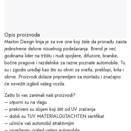
Opis proizvoda
Maxton Design linija je za sve one koji žele da pronađu zaista
jedinstvene delove vizuelnog podešavanja. Brend je već
godinama lider na tržištu i nudi spojlere, difuzore, branike,
bočne pragove i razdelnike za razne poznate automobile. Tu
su i zgodni uređaji kao što su okviri za svetla, preklopi, krila i
obrve. Proizvodi dolaze pripremljeni za montažu i značajno
će osvežiti izgled vašeg vozila.
Zašto bi vas zanimali naši proizvodi?
– otporni su na vlagu
– prekriveni su slojem koji štiti od UV zračenja
– dobili su TUV MATERIALGUTACHTEN sertifikat
– učiniće vaš automobil atraktivnijim
– osvežavaju izgled vašeg automobila