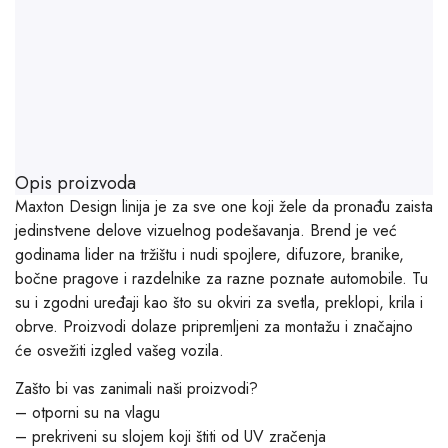
Opis proizvoda
Maxton Design linija je za sve one koji žele da pronađu zaista
jedinstvene delove vizuelnog podešavanja. Brend je već
godinama lider na tržištu i nudi spojlere, difuzore, branike,
bočne pragove i razdelnike za razne poznate automobile. Tu
su i zgodni uređaji kao što su okviri za svetla, preklopi, krila i
obrve. Proizvodi dolaze pripremljeni za montažu i značajno
će osvežiti izgled vašeg vozila.
Zašto bi vas zanimali naši proizvodi?
– otporni su na vlagu
– prekriveni su slojem koji štiti od UV zračenja