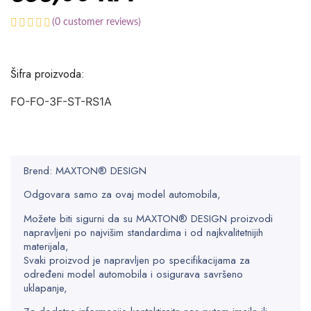
(
0
customer reviews)
Šifra proizvoda:
FO-FO-3F-ST-RS1A
Brend: MAXTON® DESIGN
Odgovara samo za ovaj model automobila,
Možete biti sigurni da su MAXTON® DESIGN proizvodi
napravljeni po najvišim standardima i od najkvalitetnijih
materijala,
Svaki proizvod je napravljen po specifikacijama za
određeni model automobila i osigurava savršeno
uklapanje,