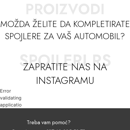
PROIZVODI
MOŽDA ŽELITE DA KOMPLETIRATE
SPOJLERE ZA VAŠ AUTOMOBIL?
SPOJLERI.RS
ZAPRATITE NAS NA
INSTAGRAMU
Error
validating
application
Treba vam pomoć?