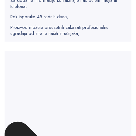
Za dodatne informacije kontaktirajte nas putem imejla ili
telefona,
Rok isporuke 45 radnih dana,
Proizvod možete preuzeti ili zakazati profesionalnu
ugradnju od strane naših stručnjaka,