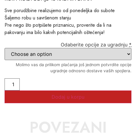
Sve porudžbine realizujemo od ponedeljka do subote
Šaljemo robu u savršenom stanju
Pre nego što potpišete priznanicu, proverite da li na
pakovanju ima bilo kakvih potencijalnih oštećenja!
Odaberite opcije za ugradnju
*
Molimo vas da prilikom plaćanja još jednom potvrdite opcije
ugradnje odnosno dostave vaših spojlera.
Dodaj u korpu
POVEZANI