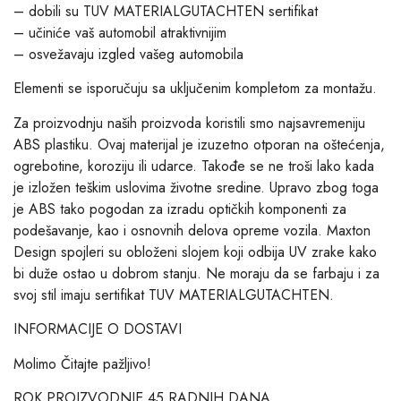
– dobili su TUV MATERIALGUTACHTEN sertifikat
– učiniće vaš automobil atraktivnijim
– osvežavaju izgled vašeg automobila
Elementi se isporučuju sa uključenim kompletom za montažu.
Za proizvodnju naših proizvoda koristili smo najsavremeniju
ABS plastiku. Ovaj materijal je izuzetno otporan na oštećenja,
ogrebotine, koroziju ili udarce. Takođe se ne troši lako kada
je izložen teškim uslovima životne sredine. Upravo zbog toga
je ABS tako pogodan za izradu optičkih komponenti za
podešavanje, kao i osnovnih delova opreme vozila. Maxton
Design spojleri su obloženi slojem koji odbija UV zrake kako
bi duže ostao u dobrom stanju. Ne moraju da se farbaju i za
svoj stil imaju sertifikat TUV MATERIALGUTACHTEN.
INFORMACIJE O DOSTAVI
Molimo Čitajte pažljivo!
ROK PROIZVODNJE 45 RADNIH DANA