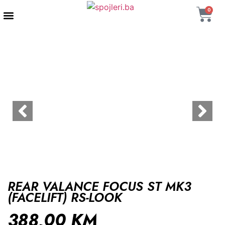
0
AUTENTIČNI PROIZVODI
MAXTON DESIGN
REAR VALANCE FOCUS ST MK3
(FACELIFT) RS-LOOK
388,00
KM