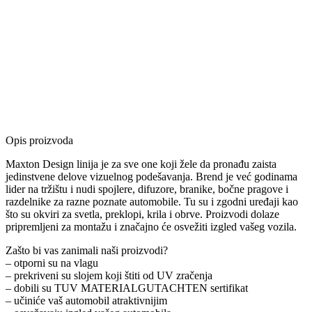
Opis proizvoda
Maxton Design linija je za sve one koji žele da pronađu zaista
jedinstvene delove vizuelnog podešavanja. Brend je već godinama
lider na tržištu i nudi spojlere, difuzore, branike, bočne pragove i
razdelnike za razne poznate automobile. Tu su i zgodni uređaji kao
što su okviri za svetla, preklopi, krila i obrve. Proizvodi dolaze
pripremljeni za montažu i značajno će osvežiti izgled vašeg vozila.
Zašto bi vas zanimali naši proizvodi?
– otporni su na vlagu
– prekriveni su slojem koji štiti od UV zračenja
– dobili su TUV MATERIALGUTACHTEN sertifikat
– učiniće vaš automobil atraktivnijim