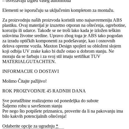
– osvežavaju izgled vašeg automobila
Elementi se isporučuju sa uključenim kompletom za montažu.
Za proizvodnju naših proizvoda koristili smo najsavremeniju ABS
plastiku. Ovaj materijal je izuzetno otporan na oštećenja, ogrebotine,
koroziju ili udarce. Takođe se ne troši lako kada je izložen teškim
uslovima životne sredine. Upravo zbog toga je ABS tako pogodan
za izradu optičkih komponenti za podešavanje, kao i osnovnih
delova opreme vozila. Maxton Design spojleri su obloženi slojem
koji odbija UV zrake kako bi duže ostao u dobrom stanju. Ne
moraju da se farbaju i za svoj stil imaju sertifikat TUV
MATERIALGUTACHTEN.
INFORMACIJE O DOSTAVI
Molimo Čitajte pažljivo!
ROK PROIZVODNJE 45 RADNIH DANA
Sve porudžbine realizujemo od ponedeljka do subote
Šaljemo robu u savršenom stanju
Pre nego što potpišete priznanicu, proverite da li na pakovanju ima
bilo kakvih potencijalnih oštećenja!
Odaberite opcije za ugradnju
*