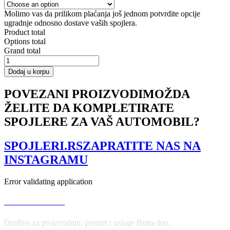
Molimo vas da prilikom plaćanja još jednom potvrdite opcije
ugradnje odnosno dostave vaših spojlera.
Product total
Options total
Grand total
Rear
Valance
Dodaj u korpu
Ford
Focus
POVEZANI PROIZVODI
MOŽDA
ST
ŽELITE DA KOMPLETIRATE
Mk3
(RS
SPOJLERE ZA VAŠ AUTOMOBIL?
Look)
količina
SPOJLERI.RS
ZAPRATITE NAS NA
INSTAGRAMU
Error validating application
USLOVI KORIŠĆENJA
Društvo za proizvodnju, promet i usluge Botta doo,