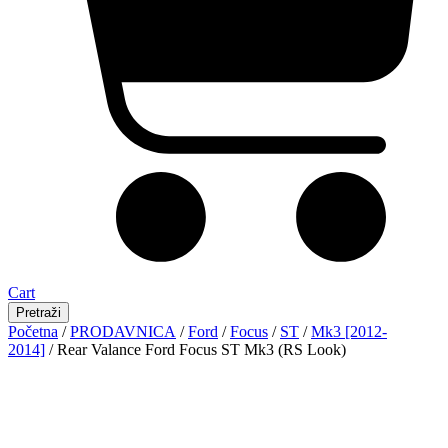
Cart
Pretraži
Početna
/
PRODAVNICA
/
Ford
/
Focus
/
ST
/
Mk3 [2012-
2014]
/ Rear Valance Ford Focus ST Mk3 (RS Look)