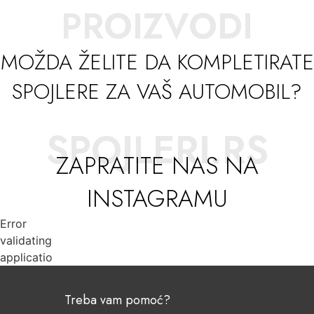
PROIZVODI
MOŽDA ŽELITE DA KOMPLETIRATE
SPOJLERE ZA VAŠ AUTOMOBIL?
SPOJLERI.RS
ZAPRATITE NAS NA
INSTAGRAMU
Error
validating
application
Treba vam pomoć?