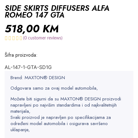
SIDE SKIRTS DIFFUSERS ALFA
ROMEO 147 GTA
518,00
KM
(
0
customer reviews)
Šifra proizvoda:
AL-147-1-GTA-SD1G
Brend: MAXTON® DESIGN
Odgovara samo za ovaj model automobila,
Možete biti sigurni da su MAXTON® DESIGN proizvodi
napravljeni po najvišim standardima i od najkvalitetnijih
materijala,
Svaki proizvod je napravljen po specifikacijama za
određeni model automobila i osigurava savršeno
uklapanje,