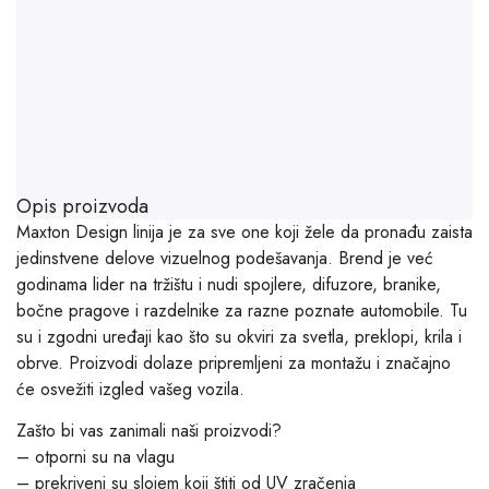
Opis proizvoda
Maxton Design linija je za sve one koji žele da pronađu zaista
jedinstvene delove vizuelnog podešavanja. Brend je već
godinama lider na tržištu i nudi spojlere, difuzore, branike,
bočne pragove i razdelnike za razne poznate automobile. Tu
su i zgodni uređaji kao što su okviri za svetla, preklopi, krila i
obrve. Proizvodi dolaze pripremljeni za montažu i značajno
će osvežiti izgled vašeg vozila.
Zašto bi vas zanimali naši proizvodi?
– otporni su na vlagu
– prekriveni su slojem koji štiti od UV zračenja