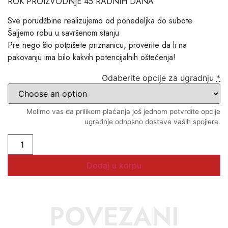
ROK PROIZVODNJE 45 RADNIH DANA
Sve porudžbine realizujemo od ponedeljka do subote
Šaljemo robu u savršenom stanju
Pre nego što potpišete priznanicu, proverite da li na
pakovanju ima bilo kakvih potencijalnih oštećenja!
Odaberite opcije za ugradnju
*
Molimo vas da prilikom plaćanja još jednom potvrdite opcije
ugradnje odnosno dostave vaših spojlera.
Dodaj u korpu
POVEZANI