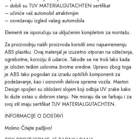
– dobili su TUV MATERIALGUTACHTEN sertifikat
– učiniće vaš automobil atraktivnijim
– osvežavaju izgled vašeg automobila
Elementi se isporučuju sa uključenim kompletom za montažu.
Za proizvodnju naših proizvoda koristili smo najsavremeniju
ABS plastiku. Ovaj materijal je izuzetno otporan na oštećenja,
ogrebotine, koroziju ili udarce. Takođe se ne troši lako kada
je izložen teškim uslovima životne sredine. Upravo zbog toga
je ABS tako pogodan za izradu optičkih komponenti za
podešavanje, kao i osnovnih delova opreme vozila. Maxton
Design spojleri su obloženi slojem koji odbija UV zrake kako
bi duže ostao u dobrom stanju. Ne moraju da se farbaju i za
svoj stil imaju sertifikat TUV MATERIALGUTACHTEN.
INFORMACIJE O DOSTAVI
Molimo Čitajte pažljivo!