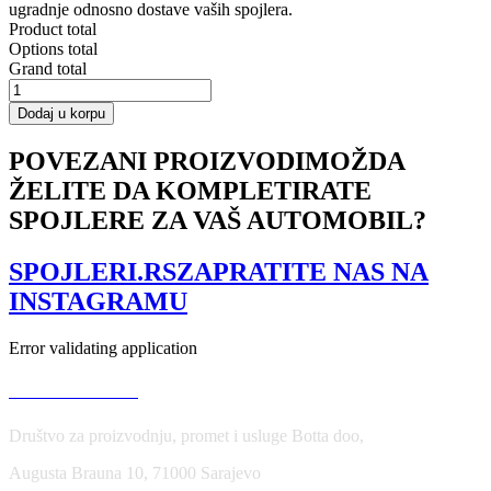
ugradnje odnosno dostave vaših spojlera.
Product total
Options total
Grand total
Side
Skirts
Dodaj u korpu
Diffusers
Audi
POVEZANI PROIZVODI
MOŽDA
RS5
ŽELITE DA KOMPLETIRATE
8T
/
SPOJLERE ZA VAŠ AUTOMOBIL?
8T
FL
količina
SPOJLERI.RS
ZAPRATITE NAS NA
INSTAGRAMU
Error validating application
USLOVI KORIŠĆENJA
Društvo za proizvodnju, promet i usluge Botta doo,
Augusta Brauna 10, 71000 Sarajevo