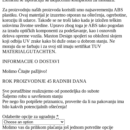
Za proizvodnju naših proizvoda koristili smo najsavremeniju ABS
plastiku. Ovaj materijal je izuzetno otporan na oštećenja, ogrebotine,
koroziju ili udarce. Takođe se ne troši lako kada je izložen teškim
uslovima životne sredine. Upravo zbog toga je ABS tako pogodan
za izradu optičkih komponenti za podešavanje, kao i osnovnih
delova opreme vozila. Maxton Design spojleri su obloženi slojem
koji odbija UV zrake kako bi duže ostao u dobrom stanju. Ne
moraju da se farbaju i za svoj stil imaju sertifikat TUV
MATERIALGUTACHTEN.
INFORMACIJE O DOSTAVI
Molimo Čitajte pažljivo!
ROK PROIZVODNJE 45 RADNIH DANA
Sve porudžbine realizujemo od ponedeljka do subote
Šaljemo robu u savršenom stanju
Pre nego što potpišete priznanicu, proverite da li na pakovanju ima
bilo kakvih potencijalnih oštećenja!
Odaberite opcije za ugradnju
*
Molimo vas da prilikom plaćanja još jednom potvrdite opcije