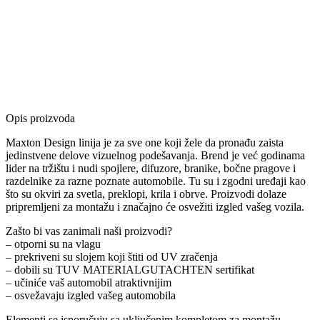
Opis proizvoda
Maxton Design linija je za sve one koji žele da pronađu zaista
jedinstvene delove vizuelnog podešavanja. Brend je već godinama
lider na tržištu i nudi spojlere, difuzore, branike, bočne pragove i
razdelnike za razne poznate automobile. Tu su i zgodni uređaji kao
što su okviri za svetla, preklopi, krila i obrve. Proizvodi dolaze
pripremljeni za montažu i značajno će osvežiti izgled vašeg vozila.
Zašto bi vas zanimali naši proizvodi?
– otporni su na vlagu
– prekriveni su slojem koji štiti od UV zračenja
– dobili su TUV MATERIALGUTACHTEN sertifikat
– učiniće vaš automobil atraktivnijim
– osvežavaju izgled vašeg automobila
Elementi se isporučuju sa uključenim kompletom za montažu.