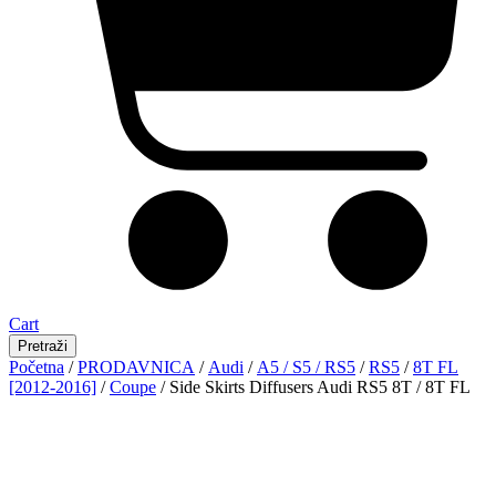
Cart
Pretraži
Početna
/
PRODAVNICA
/
Audi
/
A5 / S5 / RS5
/
RS5
/
8T FL
[2012-2016]
/
Coupe
/ Side Skirts Diffusers Audi RS5 8T / 8T FL