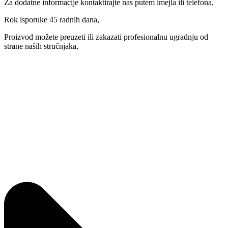
Za dodatne informacije kontaktirajte nas putem imejla ili telefona,
Rok isporuke 45 radnih dana,
Proizvod možete preuzeti ili zakazati profesionalnu ugradnju od
strane naših stručnjaka,