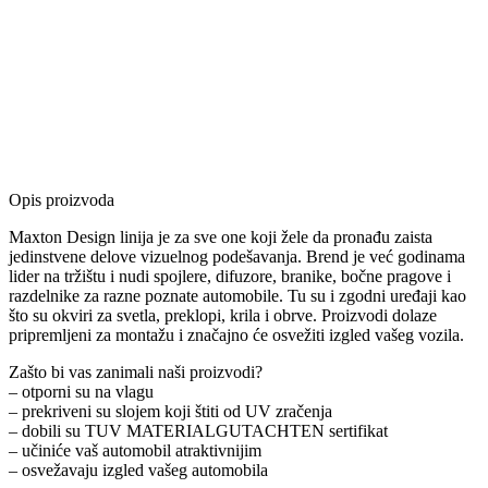
Opis proizvoda
Maxton Design linija je za sve one koji žele da pronađu zaista
jedinstvene delove vizuelnog podešavanja. Brend je već godinama
lider na tržištu i nudi spojlere, difuzore, branike, bočne pragove i
razdelnike za razne poznate automobile. Tu su i zgodni uređaji kao
što su okviri za svetla, preklopi, krila i obrve. Proizvodi dolaze
pripremljeni za montažu i značajno će osvežiti izgled vašeg vozila.
Zašto bi vas zanimali naši proizvodi?
– otporni su na vlagu
– prekriveni su slojem koji štiti od UV zračenja
– dobili su TUV MATERIALGUTACHTEN sertifikat
– učiniće vaš automobil atraktivnijim
– osvežavaju izgled vašeg automobila