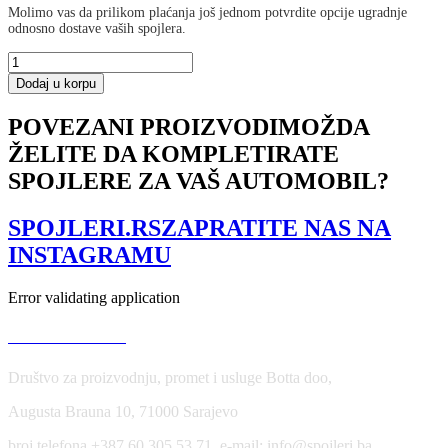
Molimo vas da prilikom plaćanja još jednom potvrdite opcije ugradnje
odnosno dostave vaših spojlera.
Side
Skirts
Dodaj u korpu
Diffusers
BMW
POVEZANI PROIZVODI
MOŽDA
3
ŽELITE DA KOMPLETIRATE
E90/E91
Facelift
SPOJLERE ZA VAŠ AUTOMOBIL?
količina
SPOJLERI.RS
ZAPRATITE NAS NA
INSTAGRAMU
Error validating application
USLOVI KORIŠĆENJA
Društvo za proizvodnju, promet i usluge Botta doo,
Augusta Brauna 10, 71000 Sarajevo
broj telefona +387 60 305 53 71, e-mail: info@spojleri.ba