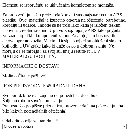
Elementi se isporučuju sa uključenim kompletom za montažu.
Za proizvodnju naših proizvoda koristili smo najsavremeniju ABS
plastiku. Ovaj materijal je izuzetno otporan na oštećenja, ogrebotine,
koroziju ili udarce. Takođe se ne troši lako kada je izložen teškim
uslovima životne sredine. Upravo zbog toga je ABS tako pogodan
za izradu optičkih komponenti za podešavanje, kao i osnovnih
delova opreme vozila. Maxton Design spojleri su obloženi slojem
koji odbija UV zrake kako bi duže ostao u dobrom stanju. Ne
moraju da se farbaju i za svoj stil imaju sertifikat TUV
MATERIALGUTACHTEN.
INFORMACIJE O DOSTAVI
Molimo Čitajte pažljivo!
ROK PROIZVODNJE 45 RADNIH DANA
Sve porudžbine realizujemo od ponedeljka do subote
Šaljemo robu u savršenom stanju
Pre nego što potpišete priznanicu, proverite da li na pakovanju ima
bilo kakvih potencijalnih oštećenja!
Odaberite opcije za ugradnju
*