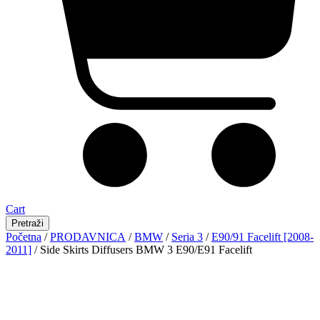
Cart
Pretraži
Početna
/
PRODAVNICA
/
BMW
/
Seria 3
/
E90/91 Facelift [2008-
2011]
/ Side Skirts Diffusers BMW 3 E90/E91 Facelift