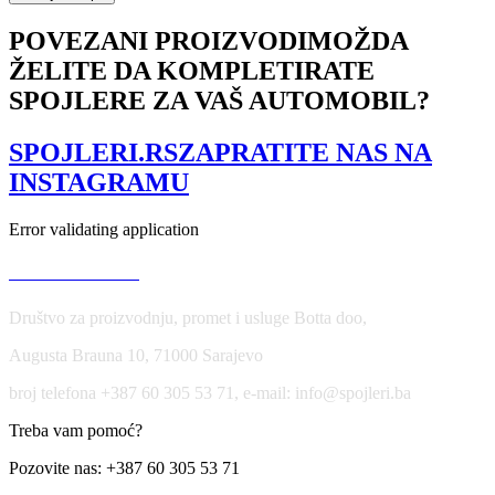
DIFFUSERS
BMW
POVEZANI PROIZVODI
MOŽDA
5
ŽELITE DA KOMPLETIRATE
GT
F07
SPOJLERE ZA VAŠ AUTOMOBIL?
količina
SPOJLERI.RS
ZAPRATITE NAS NA
INSTAGRAMU
Error validating application
USLOVI KORIŠĆENJA
Društvo za proizvodnju, promet i usluge Botta doo,
Augusta Brauna 10, 71000 Sarajevo
broj telefona +387 60 305 53 71, e-mail: info@spojleri.ba
Treba vam pomoć?
Pozovite nas: +387 60 305 53 71