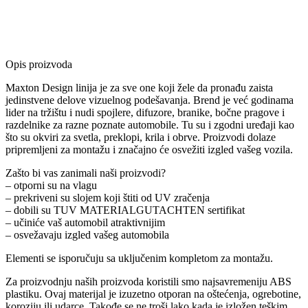
Opis proizvoda
Maxton Design linija je za sve one koji žele da pronađu zaista
jedinstvene delove vizuelnog podešavanja. Brend je već godinama
lider na tržištu i nudi spojlere, difuzore, branike, bočne pragove i
razdelnike za razne poznate automobile. Tu su i zgodni uređaji kao
što su okviri za svetla, preklopi, krila i obrve. Proizvodi dolaze
pripremljeni za montažu i značajno će osvežiti izgled vašeg vozila.
Zašto bi vas zanimali naši proizvodi?
– otporni su na vlagu
– prekriveni su slojem koji štiti od UV zračenja
– dobili su TUV MATERIALGUTACHTEN sertifikat
– učiniće vaš automobil atraktivnijim
– osvežavaju izgled vašeg automobila
Elementi se isporučuju sa uključenim kompletom za montažu.
Za proizvodnju naših proizvoda koristili smo najsavremeniju ABS
plastiku. Ovaj materijal je izuzetno otporan na oštećenja, ogrebotine,
koroziju ili udarce. Takođe se ne troši lako kada je izložen teškim