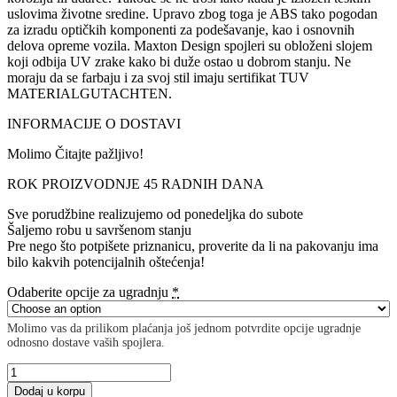
uslovima životne sredine. Upravo zbog toga je ABS tako pogodan
za izradu optičkih komponenti za podešavanje, kao i osnovnih
delova opreme vozila. Maxton Design spojleri su obloženi slojem
koji odbija UV zrake kako bi duže ostao u dobrom stanju. Ne
moraju da se farbaju i za svoj stil imaju sertifikat TUV
MATERIALGUTACHTEN.
INFORMACIJE O DOSTAVI
Molimo Čitajte pažljivo!
ROK PROIZVODNJE 45 RADNIH DANA
Sve porudžbine realizujemo od ponedeljka do subote
Šaljemo robu u savršenom stanju
Pre nego što potpišete priznanicu, proverite da li na pakovanju ima
bilo kakvih potencijalnih oštećenja!
Odaberite opcije za ugradnju
*
Molimo vas da prilikom plaćanja još jednom potvrdite opcije ugradnje
odnosno dostave vaših spojlera.
SIDE
SKIRTS
Dodaj u korpu