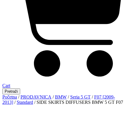
Cart
Pretraži
Početna
/
PRODAVNICA
/
BMW
/
Seria 5 GT
/
F07 [2009-
2013]
/
Standard
/ SIDE SKIRTS DIFFUSERS BMW 5 GT F07