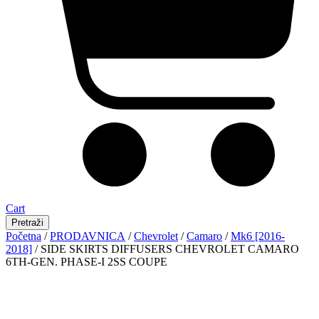
Cart
Pretraži
Početna
/
PRODAVNICA
/
Chevrolet
/
Camaro
/
Mk6 [2016-
2018]
/ SIDE SKIRTS DIFFUSERS CHEVROLET CAMARO
6TH-GEN. PHASE-I 2SS COUPE