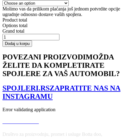
Molimo vas da prilikom plaćanja još jednom potvrdite opcije
ugradnje odnosno dostave vaših spojlera.
Product total
Options total
Grand total
SIDE
SKIRTS
Dodaj u korpu
DIFFUSERS
CHEVROLET
POVEZANI PROIZVODI
MOŽDA
CAMARO
ŽELITE DA KOMPLETIRATE
6TH-
GEN.
SPOJLERE ZA VAŠ AUTOMOBIL?
PHASE-
I
2SS
SPOJLERI.RS
ZAPRATITE NAS NA
COUPE
INSTAGRAMU
količina
Error validating application
USLOVI KORIŠĆENJA
Društvo za proizvodnju, promet i usluge Botta doo,