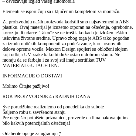
– osvežavaju izgled vašeg automobila
Elementi se isporučuju sa uključenim kompletom za montažu.
Za proizvodnju naših proizvoda koristili smo najsavremeniju ABS
plastiku. Ovaj materijal je izuzetno otporan na oštećenja, ogrebotine,
koroziju ili udarce. Takođe se ne troši lako kada je izložen teškim
uslovima životne sredine. Upravo zbog toga je ABS tako pogodan
za izradu optičkih komponenti za podešavanje, kao i osnovnih
delova opreme vozila. Maxton Design spojleri su obloženi slojem
koji odbija UV zrake kako bi duže ostao u dobrom stanju. Ne
moraju da se farbaju i za svoj stil imaju sertifikat TUV
MATERIALGUTACHTEN.
INFORMACIJE O DOSTAVI
Molimo Čitajte pažljivo!
ROK PROIZVODNJE 45 RADNIH DANA
Sve porudžbine realizujemo od ponedeljka do subote
Šaljemo robu u savršenom stanju
Pre nego što potpišete priznanicu, proverite da li na pakovanju ima
bilo kakvih potencijalnih oštećenja!
Odaberite opcije za ugradnju
*