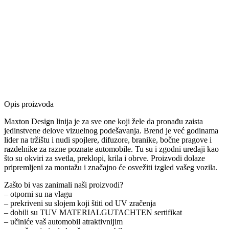
Opis proizvoda
Maxton Design linija je za sve one koji žele da pronađu zaista
jedinstvene delove vizuelnog podešavanja. Brend je već godinama
lider na tržištu i nudi spojlere, difuzore, branike, bočne pragove i
razdelnike za razne poznate automobile. Tu su i zgodni uređaji kao
što su okviri za svetla, preklopi, krila i obrve. Proizvodi dolaze
pripremljeni za montažu i značajno će osvežiti izgled vašeg vozila.
Zašto bi vas zanimali naši proizvodi?
– otporni su na vlagu
– prekriveni su slojem koji štiti od UV zračenja
– dobili su TUV MATERIALGUTACHTEN sertifikat
– učiniće vaš automobil atraktivnijim