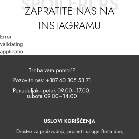
SPOJLERI.RS
ZAPRATITE NAS NA
INSTAGRAMU
Error
validating
application
Treba vam pomoć?
Pozovite nas: +387 60 305 53 71
Ponedeljak–petak 09.00–17.00,
subota 09.00–14.00
USLOVI KORIŠĆENJA
Društvo za proizvodnju, promet i usluge Botta doo,