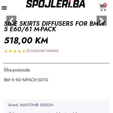
0
AUTENTIČNI PROIZVODI
MAXTON DESIGN
SIDE SKIRTS DIFFUSERS FOR BMW
5 E60/61 M-PACK
518,00
KM
(
0
customer reviews)
Šifra proizvoda:
BM-5-60-MPACK-SD1G
Brend: MAXTON® DESIGN