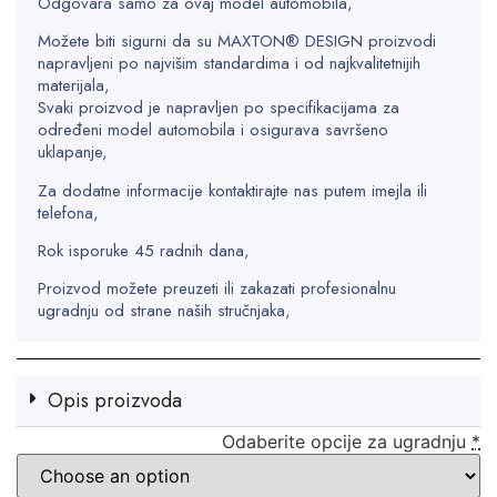
Odgovara samo za ovaj model automobila,
Možete biti sigurni da su MAXTON® DESIGN proizvodi
napravljeni po najvišim standardima i od najkvalitetnijih
materijala,
Svaki proizvod je napravljen po specifikacijama za
određeni model automobila i osigurava savršeno
uklapanje,
Za dodatne informacije kontaktirajte nas putem imejla ili
telefona,
Rok isporuke 45 radnih dana,
Proizvod možete preuzeti ili zakazati profesionalnu
ugradnju od strane naših stručnjaka,
Opis proizvoda
Odaberite opcije za ugradnju
*