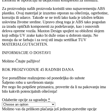
Elementi se isporučuju sa uključenim kompletom za montažu.
Za proizvodnju naših proizvoda koristili smo najsavremeniju ABS
plastiku. Ovaj materijal je izuzetno otporan na oštećenja, ogrebotine,
koroziju ili udarce. Takođe se ne troši lako kada je izložen teškim
uslovima životne sredine. Upravo zbog toga je ABS tako pogodan
za izradu optičkih komponenti za podešavanje, kao i osnovnih
delova opreme vozila. Maxton Design spojleri su obloženi slojem
koji odbija UV zrake kako bi duže ostao u dobrom stanju. Ne
moraju da se farbaju i za svoj stil imaju sertifikat TUV
MATERIALGUTACHTEN.
INFORMACIJE O DOSTAVI
Molimo Čitajte pažljivo!
ROK PROIZVODNJE 45 RADNIH DANA
Sve porudžbine realizujemo od ponedeljka do subote
Šaljemo robu u savršenom stanju
Pre nego što potpišete priznanicu, proverite da li na pakovanju ima
bilo kakvih potencijalnih oštećenja!
Odaberite opcije za ugradnju
*
Molimo vas da prilikom plaćanja još jednom potvrdite opcije