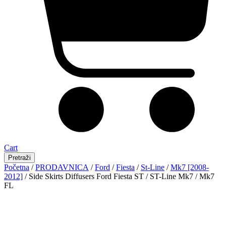
Cart
Pretraži
Početna
/
PRODAVNICA
/
Ford
/
Fiesta
/
St-Line
/
Mk7 [2008-
2012]
/ Side Skirts Diffusers Ford Fiesta ST / ST-Line Mk7 / Mk7
FL