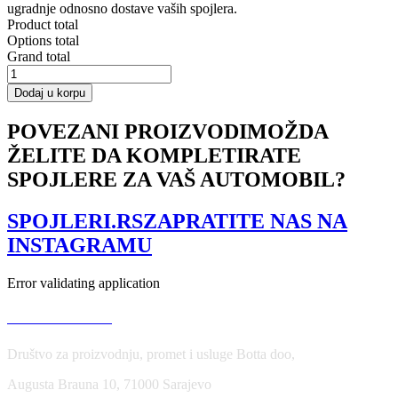
ugradnje odnosno dostave vaših spojlera.
Product total
Options total
Grand total
Side
Skirts
Dodaj u korpu
Diffusers
Ford
POVEZANI PROIZVODI
MOŽDA
Fiesta
ŽELITE DA KOMPLETIRATE
ST
/
SPOJLERE ZA VAŠ AUTOMOBIL?
ST-
Line
Mk7
SPOJLERI.RS
ZAPRATITE NAS NA
/
INSTAGRAMU
Mk7
FL
količina
Error validating application
USLOVI KORIŠĆENJA
Društvo za proizvodnju, promet i usluge Botta doo,
Augusta Brauna 10, 71000 Sarajevo