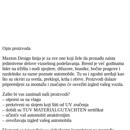
Opis proizvoda
Maxton Design linija je za sve one koji žele da pronađu zaista
jedinstvene delove vizuelnog podešavanja. Brend je već godinama
lider na tržištu i nudi spojlere, difuzore, branike, bočne pragove i
razdelnike za razne poznate automobile. Tu su i zgodni uređaji kao
što su okviri za svetla, preklopi, krila i obrve. Proizvodi dolaze
pripremljeni za montažu i značajno će osvežiti izgled vašeg vozila.
Zašto bi vas zanimali naši proizvodi?
– otporni su na vlagu
– prekriveni su slojem koji štiti od UV zračenja
– dobili su TUV MATERIALGUTACHTEN sertifikat
– učiniće vaš automobil atraktivnijim
– osvežavaju izgled vašeg automobila