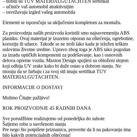
– dobili su TUV MATERIALGUTACHTEN sertifikat
– učiniće vaš automobil atraktivnijim
– osvežavaju izgled vašeg automobila
Elementi se isporučuju sa uključenim kompletom za montažu.
Za proizvodnju naših proizvoda koristili smo najsavremeniju ABS
plastiku. Ovaj materijal je izuzetno otporan na oštećenja, ogrebotine,
koroziju ili udarce. Takođe se ne troši lako kada je izložen teškim
uslovima životne sredine. Upravo zbog toga je ABS tako pogodan
za izradu optičkih komponenti za podešavanje, kao i osnovnih
delova opreme vozila. Maxton Design spojleri su obloženi slojem
koji odbija UV zrake kako bi duže ostao u dobrom stanju. Ne
moraju da se farbaju i za svoj stil imaju sertifikat TUV
MATERIALGUTACHTEN.
INFORMACIJE O DOSTAVI
Molimo Čitajte pažljivo!
ROK PROIZVODNJE 45 RADNIH DANA
Sve porudžbine realizujemo od ponedeljka do subote
Šaljemo robu u savršenom stanju
Pre nego što potpišete priznanicu, proverite da li na pakovanju ima
bilo kakvih potencijalnih oštećenja!