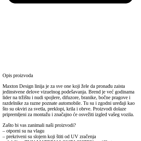
Opis proizvoda
Maxton Design linija je za sve one koji žele da pronađu zaista
jedinstvene delove vizuelnog podešavanja. Brend je već godinama
lider na tržištu i nudi spojlere, difuzore, branike, bočne pragove i
razdelnike za razne poznate automobile. Tu su i zgodni uređaji kao
što su okviri za svetla, preklopi, krila i obrve. Proizvodi dolaze
pripremljeni za montažu i značajno će osvežiti izgled vašeg vozila.
Zašto bi vas zanimali naši proizvodi?
– otporni su na vlagu
– prekriveni su slojem koji štiti od UV zračenja