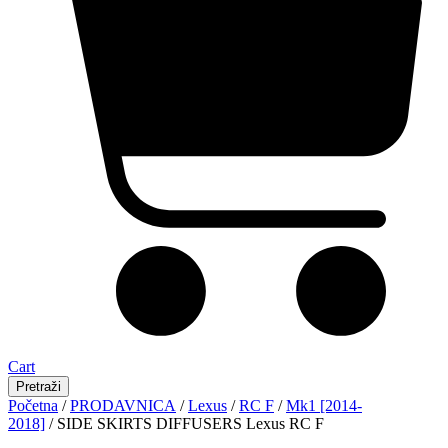
Cart
Pretraži
Početna
/
PRODAVNICA
/
Lexus
/
RC F
/
Mk1 [2014-
2018]
/ SIDE SKIRTS DIFFUSERS Lexus RC F