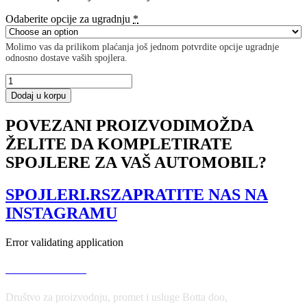
Odaberite opcije za ugradnju
*
Molimo vas da prilikom plaćanja još jednom potvrdite opcije ugradnje
odnosno dostave vaših spojlera.
SIDE
SKIRTS
Dodaj u korpu
DIFFUSERS
Lexus
POVEZANI PROIZVODI
MOŽDA
RC
ŽELITE DA KOMPLETIRATE
F
količina
SPOJLERE ZA VAŠ AUTOMOBIL?
SPOJLERI.RS
ZAPRATITE NAS NA
INSTAGRAMU
Error validating application
USLOVI KORIŠĆENJA
Društvo za proizvodnju, promet i usluge Botta doo,