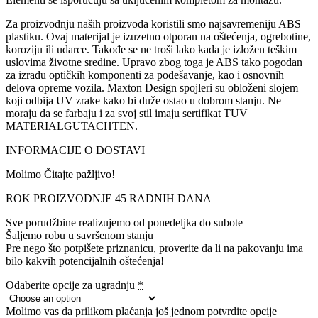
Za proizvodnju naših proizvoda koristili smo najsavremeniju ABS
plastiku. Ovaj materijal je izuzetno otporan na oštećenja, ogrebotine,
koroziju ili udarce. Takođe se ne troši lako kada je izložen teškim
uslovima životne sredine. Upravo zbog toga je ABS tako pogodan
za izradu optičkih komponenti za podešavanje, kao i osnovnih
delova opreme vozila. Maxton Design spojleri su obloženi slojem
koji odbija UV zrake kako bi duže ostao u dobrom stanju. Ne
moraju da se farbaju i za svoj stil imaju sertifikat TUV
MATERIALGUTACHTEN.
INFORMACIJE O DOSTAVI
Molimo Čitajte pažljivo!
ROK PROIZVODNJE 45 RADNIH DANA
Sve porudžbine realizujemo od ponedeljka do subote
Šaljemo robu u savršenom stanju
Pre nego što potpišete priznanicu, proverite da li na pakovanju ima
bilo kakvih potencijalnih oštećenja!
Odaberite opcije za ugradnju
*
Molimo vas da prilikom plaćanja još jednom potvrdite opcije