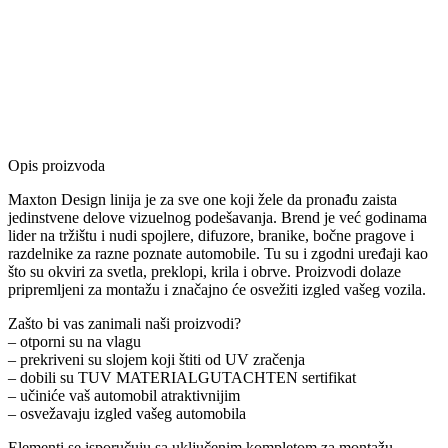
Opis proizvoda
Maxton Design linija je za sve one koji žele da pronađu zaista
jedinstvene delove vizuelnog podešavanja. Brend je već godinama
lider na tržištu i nudi spojlere, difuzore, branike, bočne pragove i
razdelnike za razne poznate automobile. Tu su i zgodni uređaji kao
što su okviri za svetla, preklopi, krila i obrve. Proizvodi dolaze
pripremljeni za montažu i značajno će osvežiti izgled vašeg vozila.
Zašto bi vas zanimali naši proizvodi?
– otporni su na vlagu
– prekriveni su slojem koji štiti od UV zračenja
– dobili su TUV MATERIALGUTACHTEN sertifikat
– učiniće vaš automobil atraktivnijim
– osvežavaju izgled vašeg automobila
Elementi se isporučuju sa uključenim kompletom za montažu.