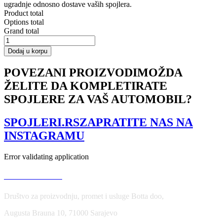
ugradnje odnosno dostave vaših spojlera.
Product total
Options total
Grand total
SIDE
SKIRTS
Dodaj u korpu
DIFFUSERS
MAZDA
POVEZANI PROIZVODI
MOŽDA
CX-
ŽELITE DA KOMPLETIRATE
7
količina
SPOJLERE ZA VAŠ AUTOMOBIL?
SPOJLERI.RS
ZAPRATITE NAS NA
INSTAGRAMU
Error validating application
USLOVI KORIŠĆENJA
Društvo za proizvodnju, promet i usluge Botta doo,
Augusta Brauna 10, 71000 Sarajevo