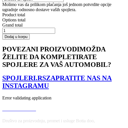
Molimo vas da prilikom plaćanja još jednom potvrdite opcije
ugradnje odnosno dostave vaših spojlera.
Product total
Options total
Grand total
SIDE
SKIRTS
Dodaj u korpu
DIFFUSERS
Mercedes
POVEZANI PROIZVODI
MOŽDA
A
W176/
ŽELITE DA KOMPLETIRATE
CLA
SPOJLERE ZA VAŠ AUTOMOBIL?
117
AMG/
CLA
SPOJLERI.RS
ZAPRATITE NAS NA
117
INSTAGRAMU
AMG
LINE
Facelift
Error validating application
količina
USLOVI KORIŠĆENJA
Društvo za proizvodnju, promet i usluge Botta doo,