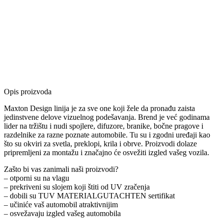
Opis proizvoda
Maxton Design linija je za sve one koji žele da pronađu zaista
jedinstvene delove vizuelnog podešavanja. Brend je već godinama
lider na tržištu i nudi spojlere, difuzore, branike, bočne pragove i
razdelnike za razne poznate automobile. Tu su i zgodni uređaji kao
što su okviri za svetla, preklopi, krila i obrve. Proizvodi dolaze
pripremljeni za montažu i značajno će osvežiti izgled vašeg vozila.
Zašto bi vas zanimali naši proizvodi?
– otporni su na vlagu
– prekriveni su slojem koji štiti od UV zračenja
– dobili su TUV MATERIALGUTACHTEN sertifikat
– učiniće vaš automobil atraktivnijim
– osvežavaju izgled vašeg automobila