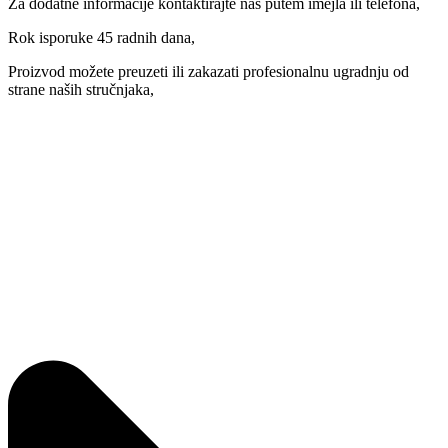
Za dodatne informacije kontaktirajte nas putem imejla ili telefona,
Rok isporuke 45 radnih dana,
Proizvod možete preuzeti ili zakazati profesionalnu ugradnju od
strane naših stručnjaka,