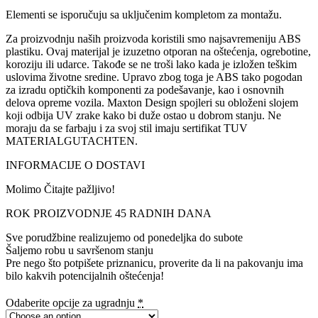
Elementi se isporučuju sa uključenim kompletom za montažu.
Za proizvodnju naših proizvoda koristili smo najsavremeniju ABS
plastiku. Ovaj materijal je izuzetno otporan na oštećenja, ogrebotine,
koroziju ili udarce. Takođe se ne troši lako kada je izložen teškim
uslovima životne sredine. Upravo zbog toga je ABS tako pogodan
za izradu optičkih komponenti za podešavanje, kao i osnovnih
delova opreme vozila. Maxton Design spojleri su obloženi slojem
koji odbija UV zrake kako bi duže ostao u dobrom stanju. Ne
moraju da se farbaju i za svoj stil imaju sertifikat TUV
MATERIALGUTACHTEN.
INFORMACIJE O DOSTAVI
Molimo Čitajte pažljivo!
ROK PROIZVODNJE 45 RADNIH DANA
Sve porudžbine realizujemo od ponedeljka do subote
Šaljemo robu u savršenom stanju
Pre nego što potpišete priznanicu, proverite da li na pakovanju ima
bilo kakvih potencijalnih oštećenja!
Odaberite opcije za ugradnju
*