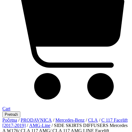
Cart
Pretraži
Početna
/
PRODAVNICA
/
Mercedes-Benz
/
CLA
/
C 117 Facelift
[2017-2019]
/
AMG-Line
/ SIDE SKIRTS DIFFUSERS Mercedes
A W176/ CLA 117 AMG/ CLA 117 AMG LINE Facelift