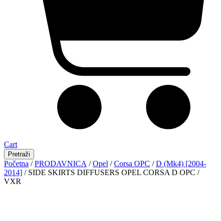
Cart
Pretraži
Početna
/
PRODAVNICA
/
Opel
/
Corsa OPC
/
D (Mk4) [2004-
2014]
/ SIDE SKIRTS DIFFUSERS OPEL CORSA D OPC /
VXR