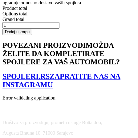
ugradnje odnosno dostave vaših spojlera.
Product total
Options total
Grand total
SIDE
SKIRTS
Dodaj u korpu
DIFFUSERS
OPEL
POVEZANI PROIZVODI
MOŽDA
CORSA
ŽELITE DA KOMPLETIRATE
D
OPC
SPOJLERE ZA VAŠ AUTOMOBIL?
/
VXR
količina
SPOJLERI.RS
ZAPRATITE NAS NA
INSTAGRAMU
Error validating application
USLOVI KORIŠĆENJA
Društvo za proizvodnju, promet i usluge Botta doo,
Augusta Brauna 10, 71000 Sarajevo