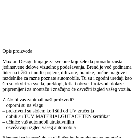
Opis proizvoda
Maxton Design linija je za sve one koji žele da pronađu zaista
jedinstvene delove vizuelnog podešavanja. Brend je već godinama
lider na tržištu i nudi spojlere, difuzore, branike, bočne pragove i
razdelnike za razne poznate automobile. Tu su i zgodni uređaji kao
što su okviri za svetla, preklopi, krila i obrve. Proizvodi dolaze
pripremljeni za montažu i značajno će osvežiti izgled vašeg vozila.
Zašto bi vas zanimali naši proizvodi?
– otporni su na vlagu
– prekriveni su slojem koji štiti od UV zračenja
– dobili su TUV MATERIALGUTACHTEN sertifikat
– učiniće vaš automobil atraktivnijim
– osvežavaju izgled vašeg automobila
Elementi se isporučuju sa uključenim kompletom za montažu.