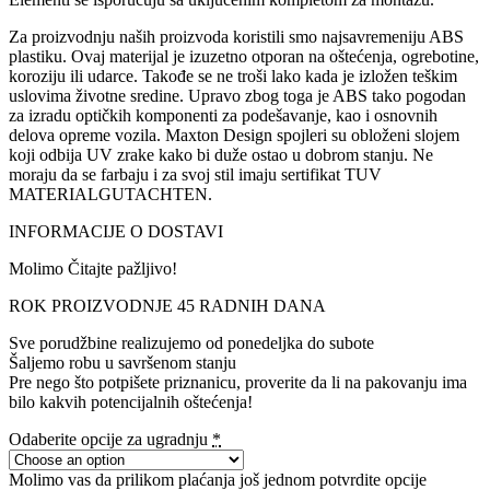
Za proizvodnju naših proizvoda koristili smo najsavremeniju ABS
plastiku. Ovaj materijal je izuzetno otporan na oštećenja, ogrebotine,
koroziju ili udarce. Takođe se ne troši lako kada je izložen teškim
uslovima životne sredine. Upravo zbog toga je ABS tako pogodan
za izradu optičkih komponenti za podešavanje, kao i osnovnih
delova opreme vozila. Maxton Design spojleri su obloženi slojem
koji odbija UV zrake kako bi duže ostao u dobrom stanju. Ne
moraju da se farbaju i za svoj stil imaju sertifikat TUV
MATERIALGUTACHTEN.
INFORMACIJE O DOSTAVI
Molimo Čitajte pažljivo!
ROK PROIZVODNJE 45 RADNIH DANA
Sve porudžbine realizujemo od ponedeljka do subote
Šaljemo robu u savršenom stanju
Pre nego što potpišete priznanicu, proverite da li na pakovanju ima
bilo kakvih potencijalnih oštećenja!
Odaberite opcije za ugradnju
*
Molimo vas da prilikom plaćanja još jednom potvrdite opcije