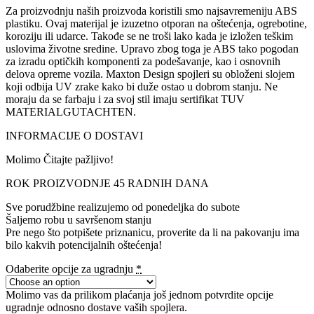
Za proizvodnju naših proizvoda koristili smo najsavremeniju ABS
plastiku. Ovaj materijal je izuzetno otporan na oštećenja, ogrebotine,
koroziju ili udarce. Takođe se ne troši lako kada je izložen teškim
uslovima životne sredine. Upravo zbog toga je ABS tako pogodan
za izradu optičkih komponenti za podešavanje, kao i osnovnih
delova opreme vozila. Maxton Design spojleri su obloženi slojem
koji odbija UV zrake kako bi duže ostao u dobrom stanju. Ne
moraju da se farbaju i za svoj stil imaju sertifikat TUV
MATERIALGUTACHTEN.
INFORMACIJE O DOSTAVI
Molimo Čitajte pažljivo!
ROK PROIZVODNJE 45 RADNIH DANA
Sve porudžbine realizujemo od ponedeljka do subote
Šaljemo robu u savršenom stanju
Pre nego što potpišete priznanicu, proverite da li na pakovanju ima
bilo kakvih potencijalnih oštećenja!
Odaberite opcije za ugradnju
*
Molimo vas da prilikom plaćanja još jednom potvrdite opcije
ugradnje odnosno dostave vaših spojlera.