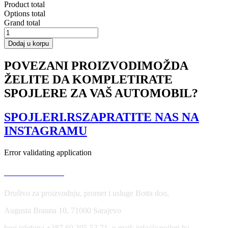
Product total
Options total
Grand total
SIDE
SKIRTS
Dodaj u korpu
DIFFUSERS
OPEL
POVEZANI PROIZVODI
MOŽDA
ZAFIRA
ŽELITE DA KOMPLETIRATE
B
OPC
SPOJLERE ZA VAŠ AUTOMOBIL?
količina
SPOJLERI.RS
ZAPRATITE NAS NA
INSTAGRAMU
Error validating application
USLOVI KORIŠĆENJA
Društvo za proizvodnju, promet i usluge Botta doo,
Augusta Brauna 10, 71000 Sarajevo
broj telefona +387 60 305 53 71, e-mail: info@spojleri.ba