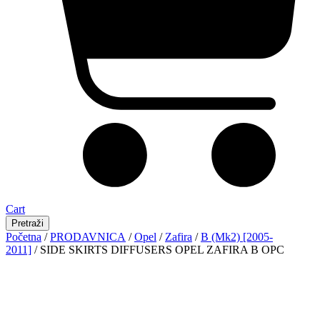
Cart
Pretraži
Početna
/
PRODAVNICA
/
Opel
/
Zafira
/
B (Mk2) [2005-
2011]
/ SIDE SKIRTS DIFFUSERS OPEL ZAFIRA B OPC