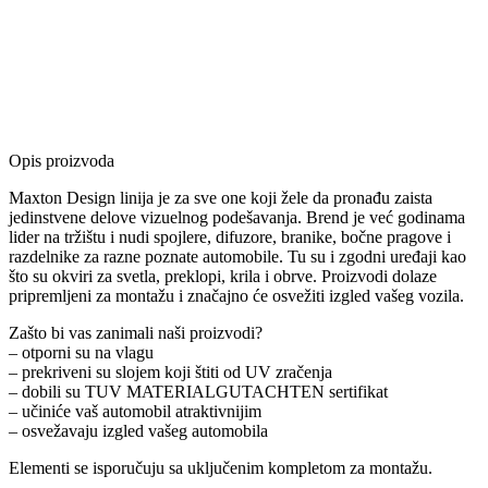
Opis proizvoda
Maxton Design linija je za sve one koji žele da pronađu zaista
jedinstvene delove vizuelnog podešavanja. Brend je već godinama
lider na tržištu i nudi spojlere, difuzore, branike, bočne pragove i
razdelnike za razne poznate automobile. Tu su i zgodni uređaji kao
što su okviri za svetla, preklopi, krila i obrve. Proizvodi dolaze
pripremljeni za montažu i značajno će osvežiti izgled vašeg vozila.
Zašto bi vas zanimali naši proizvodi?
– otporni su na vlagu
– prekriveni su slojem koji štiti od UV zračenja
– dobili su TUV MATERIALGUTACHTEN sertifikat
– učiniće vaš automobil atraktivnijim
– osvežavaju izgled vašeg automobila
Elementi se isporučuju sa uključenim kompletom za montažu.