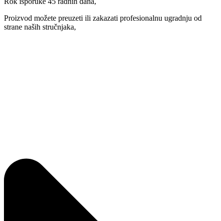
Rok isporuke 45 radnih dana,
Proizvod možete preuzeti ili zakazati profesionalnu ugradnju od
strane naših stručnjaka,