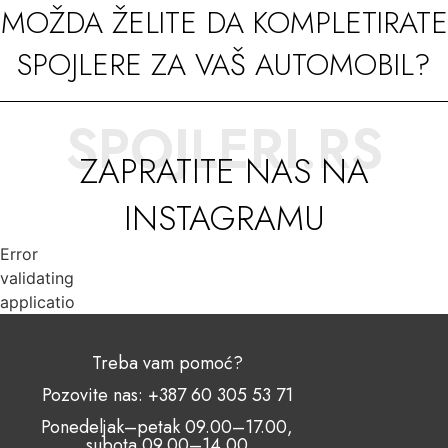
MOŽDA ŽELITE DA KOMPLETIRATE
SPOJLERE ZA VAŠ AUTOMOBIL?
SPOJLERI.RS
ZAPRATITE NAS NA
INSTAGRAMU
Error
validating
application
Treba vam pomoć?
Pozovite nas: +387 60 305 53 71
Ponedeljak–petak 09.00–17.00,
subota 09.00–14.00