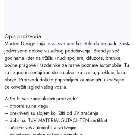
Opis proizvoda
Maxton Design linija je za sve one koji žele da pronađu zaista
jedinstvene delove vizuelnog podešavanja. Brend je već
godinama lider na tržištu i nudi spojlere, difuzore, branike,
bočne pragove i razdelnike za razne poznate automobile. Tu
su i zgodni uređaji kao što su okviri za svetla, preklopi, krila i
obrve. Proizvodi dolaze pripremljeni za montažu i značajno
će osvežiti izgled vašeg vozila.
Zašto bi vas zanimali naši proizvodi?
– otporni su na vlagu
– prekriveni su slojem koji štiti od UV zračenja
– dobili su TUV MATERIALGUTACHTEN sertifikat
– učiniće vaš automobil atraktivnijim
– osvežavaju izgled vašeg automobila