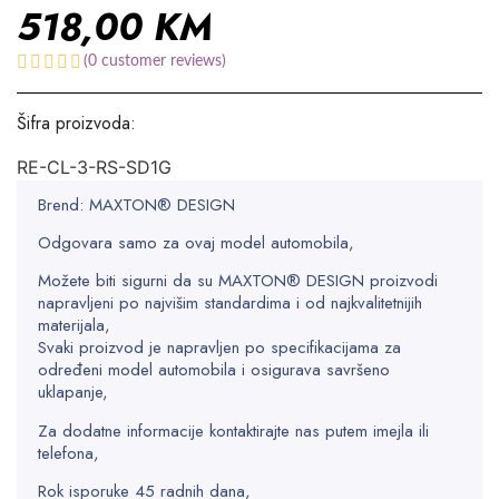
518,00
KM
(
0
customer reviews)
Šifra proizvoda:
RE-CL-3-RS-SD1G
Brend: MAXTON® DESIGN
Odgovara samo za ovaj model automobila,
Možete biti sigurni da su MAXTON® DESIGN proizvodi
napravljeni po najvišim standardima i od najkvalitetnijih
materijala,
Svaki proizvod je napravljen po specifikacijama za
određeni model automobila i osigurava savršeno
uklapanje,
Za dodatne informacije kontaktirajte nas putem imejla ili
telefona,
Rok isporuke 45 radnih dana,