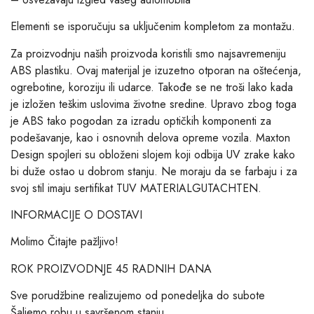
Elementi se isporučuju sa uključenim kompletom za montažu.
Za proizvodnju naših proizvoda koristili smo najsavremeniju
ABS plastiku. Ovaj materijal je izuzetno otporan na oštećenja,
ogrebotine, koroziju ili udarce. Takođe se ne troši lako kada
je izložen teškim uslovima životne sredine. Upravo zbog toga
je ABS tako pogodan za izradu optičkih komponenti za
podešavanje, kao i osnovnih delova opreme vozila. Maxton
Design spojleri su obloženi slojem koji odbija UV zrake kako
bi duže ostao u dobrom stanju. Ne moraju da se farbaju i za
svoj stil imaju sertifikat TUV MATERIALGUTACHTEN.
INFORMACIJE O DOSTAVI
Molimo Čitajte pažljivo!
ROK PROIZVODNJE 45 RADNIH DANA
Sve porudžbine realizujemo od ponedeljka do subote
Šaljemo robu u savršenom stanju