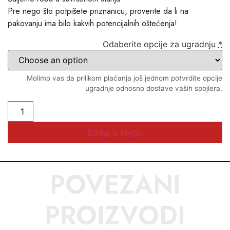
Pre nego što potpišete priznanicu, proverite da li na
pakovanju ima bilo kakvih potencijalnih oštećenja!
Odaberite opcije za ugradnju
*
Molimo vas da prilikom plaćanja još jednom potvrdite opcije
ugradnje odnosno dostave vaših spojlera.
Dodaj u korpu
POVEZANI
PROIZVODI