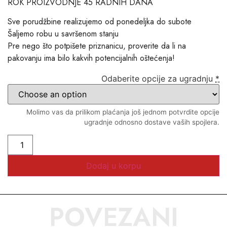
ROK PROIZVODNJE 45 RADNIH DANA
Sve porudžbine realizujemo od ponedeljka do subote
Šaljemo robu u savršenom stanju
Pre nego što potpišete priznanicu, proverite da li na
pakovanju ima bilo kakvih potencijalnih oštećenja!
Odaberite opcije za ugradnju
*
Molimo vas da prilikom plaćanja još jednom potvrdite opcije
ugradnje odnosno dostave vaših spojlera.
Dodaj u korpu
POVEZANI