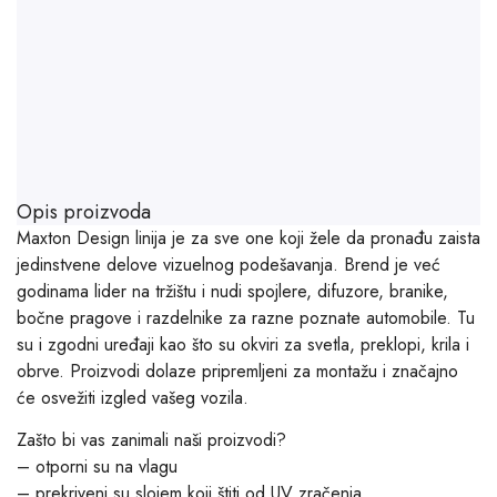
Opis proizvoda
Maxton Design linija je za sve one koji žele da pronađu zaista
jedinstvene delove vizuelnog podešavanja. Brend je već
godinama lider na tržištu i nudi spojlere, difuzore, branike,
bočne pragove i razdelnike za razne poznate automobile. Tu
su i zgodni uređaji kao što su okviri za svetla, preklopi, krila i
obrve. Proizvodi dolaze pripremljeni za montažu i značajno
će osvežiti izgled vašeg vozila.
Zašto bi vas zanimali naši proizvodi?
– otporni su na vlagu
– prekriveni su slojem koji štiti od UV zračenja