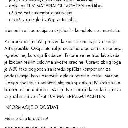
– dobili su TUV MATERIALGUTACHTEN sertifikat
– učiniće vaš automobil atraktivnijim
– osvežavaju izgled vašeg automobila
Elementi se isporučuju sa uključenim kompletom za montažu.
Za proizvodnju naših proizvoda koristili smo najsavremeniju
ABS plastiku. Ovaj materijal je izuzetno otporan na oštećenja,
ogrebotine, koroziju ili udarce. Takođe se ne troši lako kada
je izložen teškim uslovima životne sredine. Upravo zbog toga
je ABS tako pogodan za izradu optičkih komponenti za
podešavanje, kao i osnovnih delova opreme vozila. Maxton
Design spojleri su obloženi slojem koji odbija UV zrake kako
bi duže ostao u dobrom stanju. Ne moraju da se farbaju i za
svoj stil imaju sertifikat TUV MATERIALGUTACHTEN.
INFORMACIJE O DOSTAVI
Molimo Čitajte pažljivo!