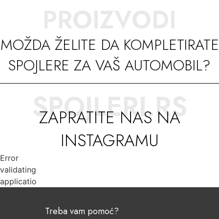
PROIZVODI
MOŽDA ŽELITE DA KOMPLETIRATE
SPOJLERE ZA VAŠ AUTOMOBIL?
SPOJLERI.RS
ZAPRATITE NAS NA
INSTAGRAMU
Error
validating
application
Treba vam pomoć?