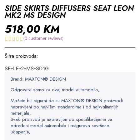
SIDE SKIRTS DIFFUSERS SEAT LEON
MK2 MS DESIGN
518,00
KM
(
0
customer reviews)
Šifra proizvoda:
SE-LE-2-MS-SD1G
Brend: MAXTON® DESIGN
Odgovara samo za ovaj model automobila,
Možete biti sigurni da su MAXTON® DESIGN proizvodi
napravljeni po najvišim standardima i od najkvalitetnijih
materijala,
Svaki proizvod je napravljen po specifikacijama za
određeni model automobila i osigurava savršeno
uklapanje,