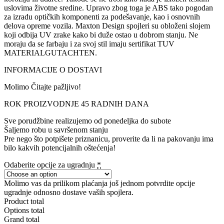
uslovima životne sredine. Upravo zbog toga je ABS tako pogodan
za izradu optičkih komponenti za podešavanje, kao i osnovnih
delova opreme vozila. Maxton Design spojleri su obloženi slojem
koji odbija UV zrake kako bi duže ostao u dobrom stanju. Ne
moraju da se farbaju i za svoj stil imaju sertifikat TUV
MATERIALGUTACHTEN.
INFORMACIJE O DOSTAVI
Molimo Čitajte pažljivo!
ROK PROIZVODNJE 45 RADNIH DANA
Sve porudžbine realizujemo od ponedeljka do subote
Šaljemo robu u savršenom stanju
Pre nego što potpišete priznanicu, proverite da li na pakovanju ima
bilo kakvih potencijalnih oštećenja!
Odaberite opcije za ugradnju
*
Molimo vas da prilikom plaćanja još jednom potvrdite opcije
ugradnje odnosno dostave vaših spojlera.
Product total
Options total
Grand total