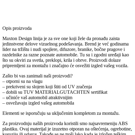
Opis proizvoda
Maxton Design linija je za sve one koji žele da pronađu zaista
jedinstvene delove vizuelnog podešavanja. Brend je već godinama
lider na tržištu i nudi spojlere, difuzore, branike, bočne pragove i
razdelnike za razne poznate automobile. Tu su i zgodni uređaji kao
što su okviri za svetla, preklopi, krila i obrve. Proizvodi dolaze
pripremljeni za montažu i značajno će osvežiti izgled vašeg vozila.
Zašto bi vas zanimali naši proizvodi?
– otporni su na vlagu
– prekriveni su slojem koji štiti od UV zračenja
– dobili su TUV MATERIALGUTACHTEN sertifikat
– učiniće vaš automobil atraktivnijim
– osvežavaju izgled vašeg automobila
Elementi se isporučuju sa uključenim kompletom za montažu.
Za proizvodnju naših proizvoda koristili smo najsavremeniju ABS
plastiku. Ovaj materijal je izuzetno otporan na oštećenja, ogrebotine,
koroziju ili udarce. Takođe se ne troši lako kada je izložen teškim