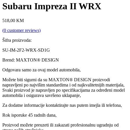
Subaru Impreza II WRX
518,00
KM
(
0
customer reviews)
Šifra proizvoda:
SU-IM-2F2-WRX-SD1G
Brend: MAXTON® DESIGN
Odgovara samo za ovaj model automobila,
Možete biti sigurni da su MAXTON® DESIGN proizvodi
napravljeni po najvišim standardima i od najkvalitetnijih materijala,
Svaki proizvod je napravljen po specifikacijama za određeni model
automobila i osigurava savršeno uklapanje,
Za dodatne informacije kontaktirajte nas putem imejla ili telefona,
Rok isporuke 45 radnih dana,
Proizvod možete preuzeti ili zakazati profesionalnu ugradnju od