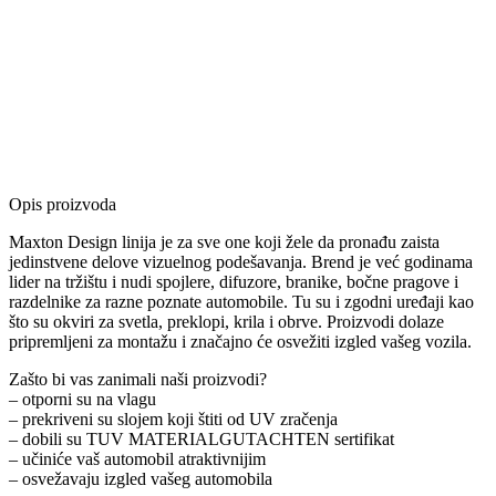
Opis proizvoda
Maxton Design linija je za sve one koji žele da pronađu zaista
jedinstvene delove vizuelnog podešavanja. Brend je već godinama
lider na tržištu i nudi spojlere, difuzore, branike, bočne pragove i
razdelnike za razne poznate automobile. Tu su i zgodni uređaji kao
što su okviri za svetla, preklopi, krila i obrve. Proizvodi dolaze
pripremljeni za montažu i značajno će osvežiti izgled vašeg vozila.
Zašto bi vas zanimali naši proizvodi?
– otporni su na vlagu
– prekriveni su slojem koji štiti od UV zračenja
– dobili su TUV MATERIALGUTACHTEN sertifikat
– učiniće vaš automobil atraktivnijim
– osvežavaju izgled vašeg automobila