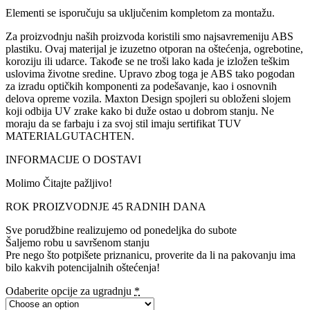
Elementi se isporučuju sa uključenim kompletom za montažu.
Za proizvodnju naših proizvoda koristili smo najsavremeniju ABS
plastiku. Ovaj materijal je izuzetno otporan na oštećenja, ogrebotine,
koroziju ili udarce. Takođe se ne troši lako kada je izložen teškim
uslovima životne sredine. Upravo zbog toga je ABS tako pogodan
za izradu optičkih komponenti za podešavanje, kao i osnovnih
delova opreme vozila. Maxton Design spojleri su obloženi slojem
koji odbija UV zrake kako bi duže ostao u dobrom stanju. Ne
moraju da se farbaju i za svoj stil imaju sertifikat TUV
MATERIALGUTACHTEN.
INFORMACIJE O DOSTAVI
Molimo Čitajte pažljivo!
ROK PROIZVODNJE 45 RADNIH DANA
Sve porudžbine realizujemo od ponedeljka do subote
Šaljemo robu u savršenom stanju
Pre nego što potpišete priznanicu, proverite da li na pakovanju ima
bilo kakvih potencijalnih oštećenja!
Odaberite opcije za ugradnju
*