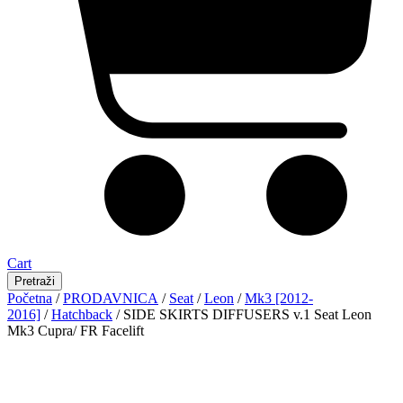
Cart
Pretraži
Početna
/
PRODAVNICA
/
Seat
/
Leon
/
Mk3 [2012-
2016]
/
Hatchback
/ SIDE SKIRTS DIFFUSERS v.1 Seat Leon
Mk3 Cupra/ FR Facelift