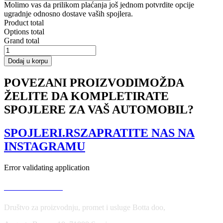
Molimo vas da prilikom plaćanja još jednom potvrdite opcije
ugradnje odnosno dostave vaših spojlera.
Product total
Options total
Grand total
SIDE
SKIRTS
Dodaj u korpu
DIFFUSERS
v.1
POVEZANI PROIZVODI
MOŽDA
Seat
ŽELITE DA KOMPLETIRATE
Leon
Mk3
SPOJLERE ZA VAŠ AUTOMOBIL?
Cupra/
FR
Facelift
SPOJLERI.RS
ZAPRATITE NAS NA
količina
INSTAGRAMU
Error validating application
USLOVI KORIŠĆENJA
Društvo za proizvodnju, promet i usluge Botta doo,