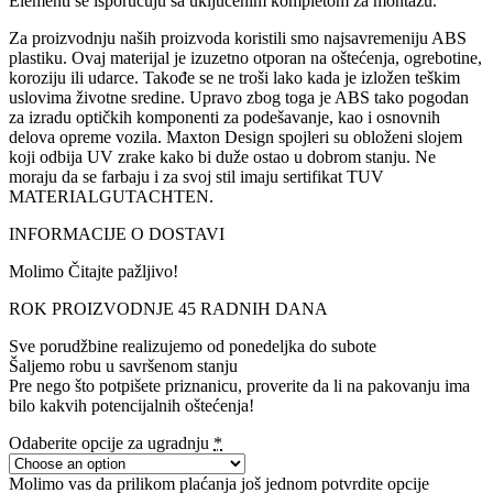
Elementi se isporučuju sa uključenim kompletom za montažu.
Za proizvodnju naših proizvoda koristili smo najsavremeniju ABS
plastiku. Ovaj materijal je izuzetno otporan na oštećenja, ogrebotine,
koroziju ili udarce. Takođe se ne troši lako kada je izložen teškim
uslovima životne sredine. Upravo zbog toga je ABS tako pogodan
za izradu optičkih komponenti za podešavanje, kao i osnovnih
delova opreme vozila. Maxton Design spojleri su obloženi slojem
koji odbija UV zrake kako bi duže ostao u dobrom stanju. Ne
moraju da se farbaju i za svoj stil imaju sertifikat TUV
MATERIALGUTACHTEN.
INFORMACIJE O DOSTAVI
Molimo Čitajte pažljivo!
ROK PROIZVODNJE 45 RADNIH DANA
Sve porudžbine realizujemo od ponedeljka do subote
Šaljemo robu u savršenom stanju
Pre nego što potpišete priznanicu, proverite da li na pakovanju ima
bilo kakvih potencijalnih oštećenja!
Odaberite opcije za ugradnju
*
Molimo vas da prilikom plaćanja još jednom potvrdite opcije