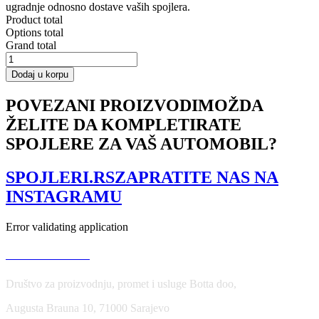
ugradnje odnosno dostave vaših spojlera.
Product total
Options total
Grand total
SIDE
SKIRTS
Dodaj u korpu
DIFFUSERS
V.2
POVEZANI PROIZVODI
MOŽDA
Subaru
ŽELITE DA KOMPLETIRATE
BRZ
/
SPOJLERE ZA VAŠ AUTOMOBIL?
Toyota
GT86
Facelift
SPOJLERI.RS
ZAPRATITE NAS NA
količina
INSTAGRAMU
Error validating application
USLOVI KORIŠĆENJA
Društvo za proizvodnju, promet i usluge Botta doo,
Augusta Brauna 10, 71000 Sarajevo