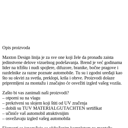
Opis proizvoda
Maxton Design linija je za sve one koji žele da pronađu zaista
jedinstvene delove vizuelnog podešavanja. Brend je već godinama
lider na tržištu i nudi spojlere, difuzore, branike, bočne pragove i
razdelnike za razne poznate automobile. Tu su i zgodni uređaji kao
što su okviri za svetla, preklopi, krila i obrve. Proizvodi dolaze
pripremljeni za montažu i značajno će osvežiti izgled vašeg vozila.
Zašto bi vas zanimali naši proizvodi?
– otporni su na vlagu
– prekriveni su slojem koji štiti od UV zračenja
– dobili su TUV MATERIALGUTACHTEN sertifikat
– učiniće vaš automobil atraktivnijim
– osvežavaju izgled vašeg automobila