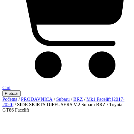
Cart
Pretraži
Početna
/
PRODAVNICA
/
Subaru
/
BRZ
/
Mk1 Facelift [2017-
2020]
/ SIDE SKIRTS DIFFUSERS V.2 Subaru BRZ / Toyota
GT86 Facelift