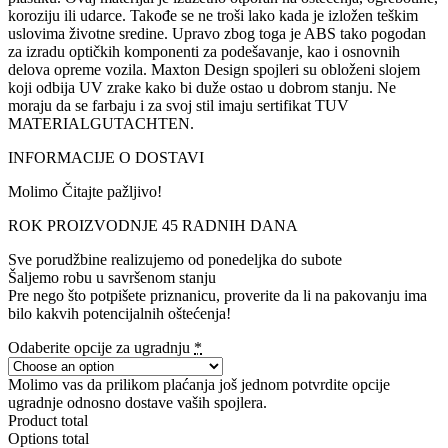
koroziju ili udarce. Takođe se ne troši lako kada je izložen teškim
uslovima životne sredine. Upravo zbog toga je ABS tako pogodan
za izradu optičkih komponenti za podešavanje, kao i osnovnih
delova opreme vozila. Maxton Design spojleri su obloženi slojem
koji odbija UV zrake kako bi duže ostao u dobrom stanju. Ne
moraju da se farbaju i za svoj stil imaju sertifikat TUV
MATERIALGUTACHTEN.
INFORMACIJE O DOSTAVI
Molimo Čitajte pažljivo!
ROK PROIZVODNJE 45 RADNIH DANA
Sve porudžbine realizujemo od ponedeljka do subote
Šaljemo robu u savršenom stanju
Pre nego što potpišete priznanicu, proverite da li na pakovanju ima
bilo kakvih potencijalnih oštećenja!
Odaberite opcije za ugradnju
*
Molimo vas da prilikom plaćanja još jednom potvrdite opcije
ugradnje odnosno dostave vaših spojlera.
Product total
Options total