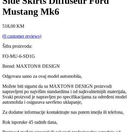
Side Skirts Diffuseur Ford
Mustang Mk6
518,00
KM
(
0
customer reviews)
Šifra proizvoda:
FO-MU-6-SD1G
Brend: MAXTON® DESIGN
Odgovara samo za ovaj model automobila,
Možete biti sigurni da su MAXTON® DESIGN proizvodi
napravljeni po najvišim standardima i od najkvalitetnijih materijala,
Svaki proizvod je napravljen po specifikacijama za određeni model
automobila i osigurava savršeno uklapanje,
Za dodatne informacije kontaktirajte nas putem imejla ili telefona,
Rok isporuke 45 radnih dana,