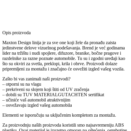
Opis proizvoda
Maxton Design linija je za sve one koji žele da pronađu zaista
jedinstvene delove vizuelnog podešavanja. Brend je već godinama
lider na tržištu i nudi spojlere, difuzore, branike, bočne pragove i
razdelnike za razne poznate automobile. Tu su i zgodni uređaji kao
što su okviri za svetla, preklopi, krila i obrve. Proizvodi dolaze
pripremljeni za montažu i značajno će osvežiti izgled vašeg vozila.
Zašto bi vas zanimali naši proizvodi?
– otporni su na vlagu
– prekriveni su slojem koji štiti od UV zračenja
– dobili su TUV MATERIALGUTACHTEN sertifikat
– učiniće vaš automobil atraktivnijim
– osvežavaju izgled vašeg automobila
Elementi se isporučuju sa uključenim kompletom za montažu.
Za proizvodnju naših proizvoda koristili smo najsavremeniju ABS
plastiku. Ovaj materijal je izuzetno otporan na oštećenja, ogrebotine,