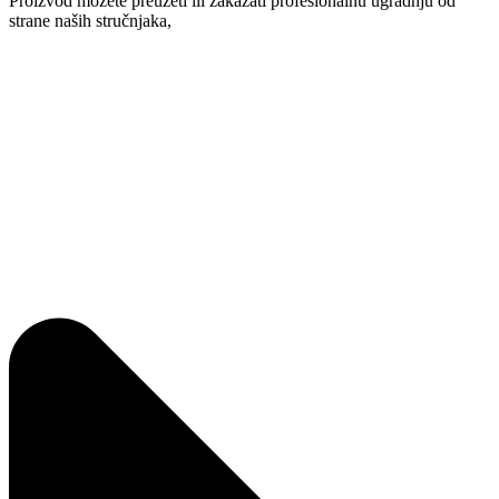
Proizvod možete preuzeti ili zakazati profesionalnu ugradnju od
strane naših stručnjaka,