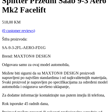
Splitter Przedni Saab 9-3 Aero
Mk2 Facelift
518,00
KM
(
0
customer reviews)
Šifra proizvoda:
SA-9-3-2FL-AERO-FD1G
Brend: MAXTON® DESIGN
Odgovara samo za ovaj model automobila,
Možete biti sigurni da su MAXTON® DESIGN proizvodi
napravljeni po najvišim standardima i od najkvalitetnijih materijala,
Svaki proizvod je napravljen po specifikacijama za određeni model
automobila i osigurava savršeno uklapanje,
Za dodatne informacije kontaktirajte nas putem imejla ili telefona,
Rok isporuke 45 radnih dana,