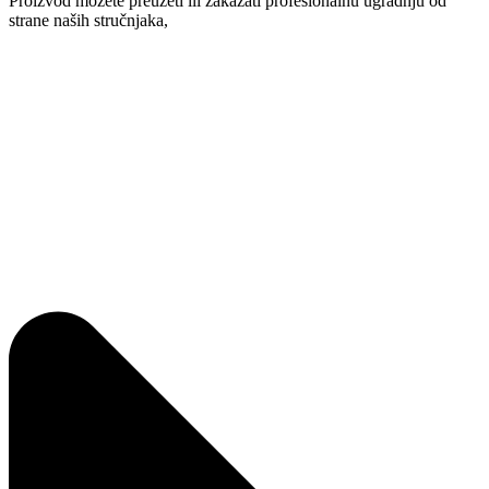
Proizvod možete preuzeti ili zakazati profesionalnu ugradnju od
strane naših stručnjaka,