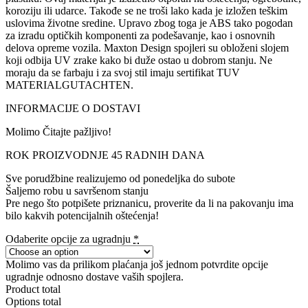
koroziju ili udarce. Takođe se ne troši lako kada je izložen teškim
uslovima životne sredine. Upravo zbog toga je ABS tako pogodan
za izradu optičkih komponenti za podešavanje, kao i osnovnih
delova opreme vozila. Maxton Design spojleri su obloženi slojem
koji odbija UV zrake kako bi duže ostao u dobrom stanju. Ne
moraju da se farbaju i za svoj stil imaju sertifikat TUV
MATERIALGUTACHTEN.
INFORMACIJE O DOSTAVI
Molimo Čitajte pažljivo!
ROK PROIZVODNJE 45 RADNIH DANA
Sve porudžbine realizujemo od ponedeljka do subote
Šaljemo robu u savršenom stanju
Pre nego što potpišete priznanicu, proverite da li na pakovanju ima
bilo kakvih potencijalnih oštećenja!
Odaberite opcije za ugradnju
*
Molimo vas da prilikom plaćanja još jednom potvrdite opcije
ugradnje odnosno dostave vaših spojlera.
Product total
Options total