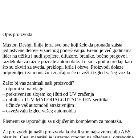
Opis proizvoda
Maxton Design linija je za sve one koji žele da pronađu zaista
jedinstvene delove vizuelnog podešavanja. Brend je već godinama
lider na tržištu i nudi spojlere, difuzore, branike, bočne pragove i
razdelnike za razne poznate automobile. Tu su i zgodni uređaji kao
što su okviri za svetla, preklopi, krila i obrve. Proizvodi dolaze
pripremljeni za montažu i značajno će osvežiti izgled vašeg vozila.
Zašto bi vas zanimali naši proizvodi?
– otporni su na vlagu
– prekriveni su slojem koji štiti od UV zračenja
– dobili su TUV MATERIALGUTACHTEN sertifikat
– učiniće vaš automobil atraktivnijim
– osvežavaju izgled vašeg automobila
Elementi se isporučuju sa uključenim kompletom za montažu.
Za proizvodnju naših proizvoda koristili smo najsavremeniju ABS
plastiku. Ovaj materijal je izuzetno otporan na oštećenja, ogrebotine,