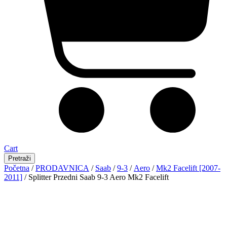
Cart
Pretraži
Početna
/
PRODAVNICA
/
Saab
/
9-3
/
Aero
/
Mk2 Facelift [2007-
2011]
/ Splitter Przedni Saab 9-3 Aero Mk2 Facelift