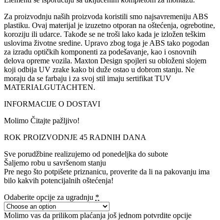
Za proizvodnju naših proizvoda koristili smo najsavremeniju ABS
plastiku. Ovaj materijal je izuzetno otporan na oštećenja, ogrebotine,
koroziju ili udarce. Takođe se ne troši lako kada je izložen teškim
uslovima životne sredine. Upravo zbog toga je ABS tako pogodan
za izradu optičkih komponenti za podešavanje, kao i osnovnih
delova opreme vozila. Maxton Design spojleri su obloženi slojem
koji odbija UV zrake kako bi duže ostao u dobrom stanju. Ne
moraju da se farbaju i za svoj stil imaju sertifikat TUV
MATERIALGUTACHTEN.
INFORMACIJE O DOSTAVI
Molimo Čitajte pažljivo!
ROK PROIZVODNJE 45 RADNIH DANA
Sve porudžbine realizujemo od ponedeljka do subote
Šaljemo robu u savršenom stanju
Pre nego što potpišete priznanicu, proverite da li na pakovanju ima
bilo kakvih potencijalnih oštećenja!
Odaberite opcije za ugradnju
*
Molimo vas da prilikom plaćanja još jednom potvrdite opcije