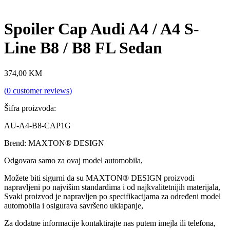
Spoiler Cap Audi A4 / A4 S-
Line B8 / B8 FL Sedan
374,00
KM
(
0
customer reviews)
Šifra proizvoda:
AU-A4-B8-CAP1G
Brend: MAXTON® DESIGN
Odgovara samo za ovaj model automobila,
Možete biti sigurni da su MAXTON® DESIGN proizvodi
napravljeni po najvišim standardima i od najkvalitetnijih materijala,
Svaki proizvod je napravljen po specifikacijama za određeni model
automobila i osigurava savršeno uklapanje,
Za dodatne informacije kontaktirajte nas putem imejla ili telefona,