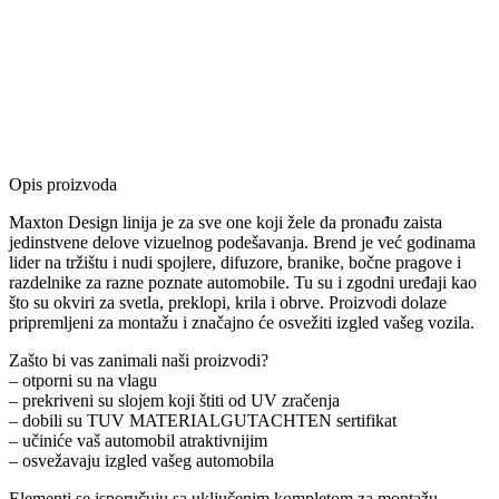
Opis proizvoda
Maxton Design linija je za sve one koji žele da pronađu zaista
jedinstvene delove vizuelnog podešavanja. Brend je već godinama
lider na tržištu i nudi spojlere, difuzore, branike, bočne pragove i
razdelnike za razne poznate automobile. Tu su i zgodni uređaji kao
što su okviri za svetla, preklopi, krila i obrve. Proizvodi dolaze
pripremljeni za montažu i značajno će osvežiti izgled vašeg vozila.
Zašto bi vas zanimali naši proizvodi?
– otporni su na vlagu
– prekriveni su slojem koji štiti od UV zračenja
– dobili su TUV MATERIALGUTACHTEN sertifikat
– učiniće vaš automobil atraktivnijim
– osvežavaju izgled vašeg automobila
Elementi se isporučuju sa uključenim kompletom za montažu.