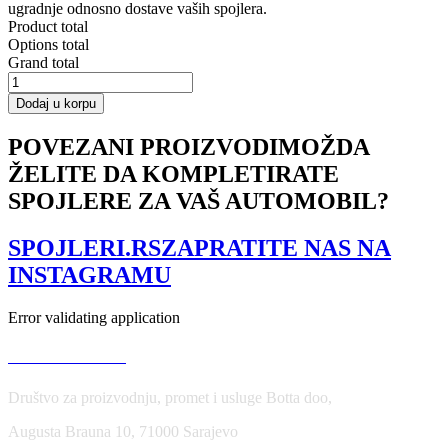
ugradnje odnosno dostave vaših spojlera.
Product total
Options total
Grand total
Spoiler
Cap
Dodaj u korpu
Audi
A4
POVEZANI PROIZVODI
MOŽDA
/
ŽELITE DA KOMPLETIRATE
A4
S-
SPOJLERE ZA VAŠ AUTOMOBIL?
Line
B8
/
SPOJLERI.RS
ZAPRATITE NAS NA
B8
INSTAGRAMU
FL
Sedan
količina
Error validating application
USLOVI KORIŠĆENJA
Društvo za proizvodnju, promet i usluge Botta doo,
Augusta Brauna 10, 71000 Sarajevo