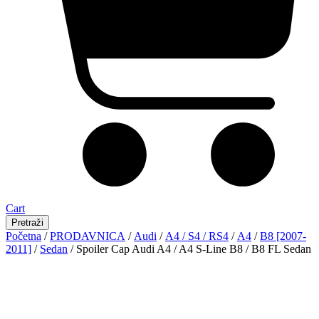
Cart
Pretraži
Početna
/
PRODAVNICA
/
Audi
/
A4 / S4 / RS4
/
A4
/
B8 [2007-
2011]
/
Sedan
/ Spoiler Cap Audi A4 / A4 S-Line B8 / B8 FL Sedan