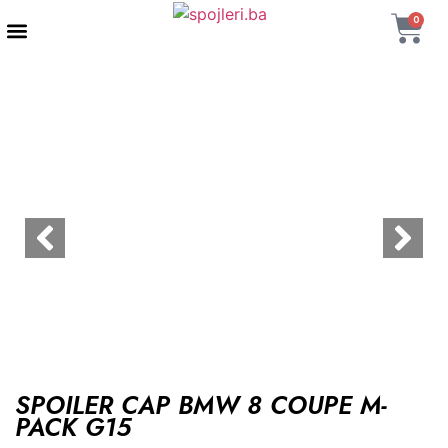
0
AUTENTIČNI PROIZVODI
MAXTON DESIGN
SPOILER CAP BMW 8 COUPE M-
PACK G15