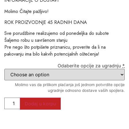
INFORMACIJE O DOSTAVI
Molimo Čitajte pažljivo!
ROK PROIZVODNJE 45 RADNIH DANA
Sve porudžbine realizujemo od ponedeljka do subote
Šaljemo robu u savršenom stanju
Pre nego što potpišete priznanicu, proverite da li na
pakovanju ima bilo kakvih potencijalnih oštećenja!
Odaberite opcije za ugradnju
*
Molimo vas da prilikom plaćanja još jednom potvrdite opcije
ugradnje odnosno dostave vaših spojlera.
Dodaj u korpu