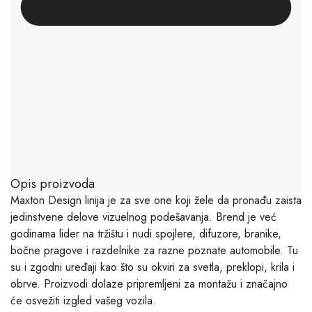
Opis proizvoda
Maxton Design linija je za sve one koji žele da pronađu zaista
jedinstvene delove vizuelnog podešavanja. Brend je već
godinama lider na tržištu i nudi spojlere, difuzore, branike,
bočne pragove i razdelnike za razne poznate automobile. Tu
su i zgodni uređaji kao što su okviri za svetla, preklopi, krila i
obrve. Proizvodi dolaze pripremljeni za montažu i značajno
će osvežiti izgled vašeg vozila.