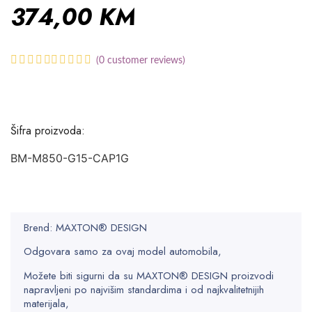
374,00
KM
(
0
customer reviews)
Šifra proizvoda:
BM-M850-G15-CAP1G
Brend: MAXTON® DESIGN
Odgovara samo za ovaj model automobila,
Možete biti sigurni da su MAXTON® DESIGN proizvodi
napravljeni po najvišim standardima i od najkvalitetnijih
materijala,