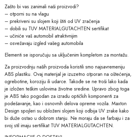
Zašto bi vas zanimali naši proizvodi?
– otporni su na vlagu
– prekriveni su slojem koji štiti od UV zračenja
– dobili su TUV MATERIALGUTACHTEN sertifikat
– učiniće vaš automobil atraktivnijim
– osvežavaju izgled vašeg automobila
Elementi se isporučuju sa uključenim kompletom za montažu.
Za proizvodnju naših proizvoda koristili smo najsavremeniju
ABS plastiku. Ovaj materijal je izuzetno otporan na oštećenja,
ogrebotine, koroziju ili udarce. Takođe se ne troši lako kada
je izložen teškim uslovima životne sredine. Upravo zbog toga
je ABS tako pogodan za izradu optičkih komponenti za
podešavanje, kao i osnovnih delova opreme vozila. Maxton
Design spojleri su obloženi slojem koji odbija UV zrake kako
bi duže ostao u dobrom stanju. Ne moraju da se farbaju i za
svoj stil imaju sertifikat TUV MATERIALGUTACHTEN.