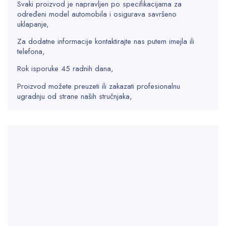
Svaki proizvod je napravljen po specifikacijama za
određeni model automobila i osigurava savršeno
uklapanje,
Za dodatne informacije kontaktirajte nas putem imejla ili
telefona,
Rok isporuke 45 radnih dana,
Proizvod možete preuzeti ili zakazati profesionalnu
ugradnju od strane naših stručnjaka,