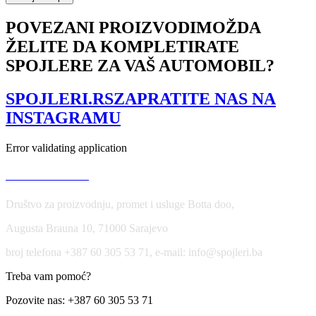
for
BMW
POVEZANI PROIZVODI
MOŽDA
X6
ŽELITE DA KOMPLETIRATE
F16
M-
SPOJLERE ZA VAŠ AUTOMOBIL?
Pack
/
X6
SPOJLERI.RS
ZAPRATITE NAS NA
M
INSTAGRAMU
F86
količina
Error validating application
USLOVI KORIŠĆENJA
Društvo za proizvodnju, promet i usluge Botta doo,
Augusta Brauna 10, 71000 Sarajevo
broj telefona +387 60 305 53 71, e-mail: info@spojleri.ba
Treba vam pomoć?
Pozovite nas: +387 60 305 53 71