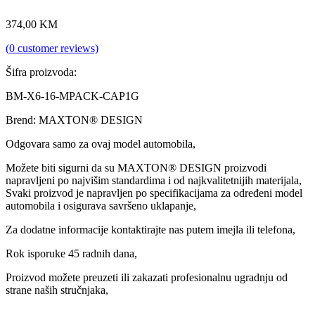
374,00
KM
(
0
customer reviews)
Šifra proizvoda:
BM-X6-16-MPACK-CAP1G
Brend: MAXTON® DESIGN
Odgovara samo za ovaj model automobila,
Možete biti sigurni da su MAXTON® DESIGN proizvodi
napravljeni po najvišim standardima i od najkvalitetnijih materijala,
Svaki proizvod je napravljen po specifikacijama za određeni model
automobila i osigurava savršeno uklapanje,
Za dodatne informacije kontaktirajte nas putem imejla ili telefona,
Rok isporuke 45 radnih dana,
Proizvod možete preuzeti ili zakazati profesionalnu ugradnju od
strane naših stručnjaka,