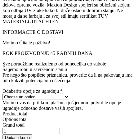
delova opreme vozila. Maxton Design spojleri su obloženi slojem
koji odbija UV zrake kako bi duže ostao u dobrom stanju. Ne
moraju da se farbaju i za svoj stil imaju sertifikat TUV
MATERIALGUTACHTEN.
INFORMACIJE O DOSTAVI
Molimo Čitajte pažljivo!
ROK PROIZVODNJE 45 RADNIH DANA
Sve porudžbine realizujemo od ponedeljka do subote
Šaljemo robu u savršenom stanju
Pre nego što potpišete priznanicu, proverite da li na pakovanju ima
bilo kakvih potencijalnih oštećenja!
Odaberite opcije za ugradnju
*
Molimo vas da prilikom plaćanja još jednom potvrdite opcije
ugradnje odnosno dostave vaših spojlera.
Product total
Options total
Grand total
SPOILER
CAP
Dodaj u korpu