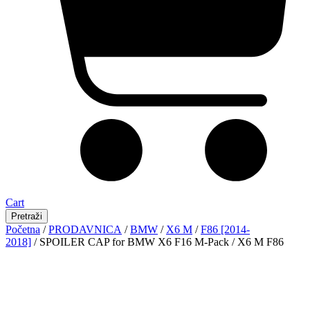
Cart
Pretraži
Početna
/
PRODAVNICA
/
BMW
/
X6 M
/
F86 [2014-
2018]
/ SPOILER CAP for BMW X6 F16 M-Pack / X6 M F86