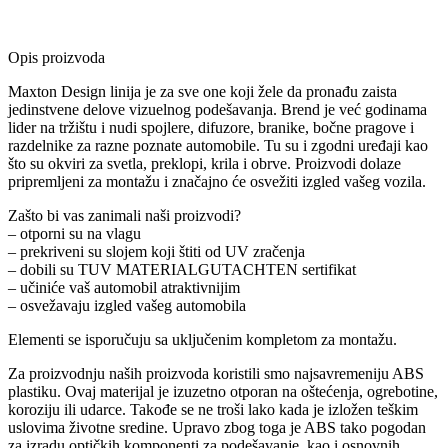
Opis proizvoda
Maxton Design linija je za sve one koji žele da pronađu zaista
jedinstvene delove vizuelnog podešavanja. Brend je već godinama
lider na tržištu i nudi spojlere, difuzore, branike, bočne pragove i
razdelnike za razne poznate automobile. Tu su i zgodni uređaji kao
što su okviri za svetla, preklopi, krila i obrve. Proizvodi dolaze
pripremljeni za montažu i značajno će osvežiti izgled vašeg vozila.
Zašto bi vas zanimali naši proizvodi?
– otporni su na vlagu
– prekriveni su slojem koji štiti od UV zračenja
– dobili su TUV MATERIALGUTACHTEN sertifikat
– učiniće vaš automobil atraktivnijim
– osvežavaju izgled vašeg automobila
Elementi se isporučuju sa uključenim kompletom za montažu.
Za proizvodnju naših proizvoda koristili smo najsavremeniju ABS
plastiku. Ovaj materijal je izuzetno otporan na oštećenja, ogrebotine,
koroziju ili udarce. Takođe se ne troši lako kada je izložen teškim
uslovima životne sredine. Upravo zbog toga je ABS tako pogodan
za izradu optičkih komponenti za podešavanje, kao i osnovnih