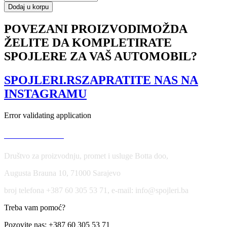
CAP
Dodaj u korpu
HONDA
JAZZ
POVEZANI PROIZVODI
MOŽDA
MK1
ŽELITE DA KOMPLETIRATE
količina
SPOJLERE ZA VAŠ AUTOMOBIL?
SPOJLERI.RS
ZAPRATITE NAS NA
INSTAGRAMU
Error validating application
USLOVI KORIŠĆENJA
Društvo za proizvodnju, promet i usluge Botta doo,
Augusta Brauna 10, 71000 Sarajevo
broj telefona +387 60 305 53 71, e-mail: info@spojleri.ba
Treba vam pomoć?
Pozovite nas: +387 60 305 53 71