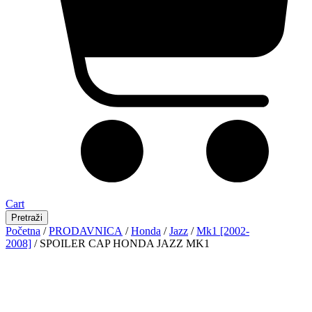
Cart
Pretraži
Početna
/
PRODAVNICA
/
Honda
/
Jazz
/
Mk1 [2002-
2008]
/ SPOILER CAP HONDA JAZZ MK1