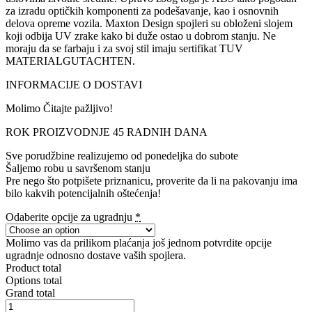
za izradu optičkih komponenti za podešavanje, kao i osnovnih
delova opreme vozila. Maxton Design spojleri su obloženi slojem
koji odbija UV zrake kako bi duže ostao u dobrom stanju. Ne
moraju da se farbaju i za svoj stil imaju sertifikat TUV
MATERIALGUTACHTEN.
INFORMACIJE O DOSTAVI
Molimo Čitajte pažljivo!
ROK PROIZVODNJE 45 RADNIH DANA
Sve porudžbine realizujemo od ponedeljka do subote
Šaljemo robu u savršenom stanju
Pre nego što potpišete priznanicu, proverite da li na pakovanju ima
bilo kakvih potencijalnih oštećenja!
Odaberite opcije za ugradnju
*
Molimo vas da prilikom plaćanja još jednom potvrdite opcije
ugradnje odnosno dostave vaših spojlera.
Product total
Options total
Grand total
SPOILER