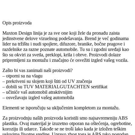
Opis proizvoda
Maxton Design linija je za sve one koji žele da pronađu zaista
jedinstvene delove vizuelnog podešavanja. Brend je već godinama
lider na tržištu i nudi spojlere, difuzore, branike, bočne pragove i
razdelnike za razne poznate automobile. Tu su i zgodni uređaji kao
što su okviri za svetla, preklopi, krila i obrve. Proizvodi dolaze
pripremljeni za montažu i značajno će osvežiti izgled vašeg vozila.
Zašto bi vas zanimali naši proizvodi?
– otporni su na vlagu
– prekriveni su slojem koji štiti od UV zračenja
– dobili su TUV MATERIALGUTACHTEN sertifikat
– učiniće vaš automobil atraktivnijim
– osvežavaju izgled vašeg automobila
Elementi se isporučuju sa uključenim kompletom za montažu.
Za proizvodnju naših proizvoda koristili smo najsavremeniju ABS
plastiku. Ovaj materijal je izuzetno otporan na oštećenja, ogrebotine,
koroziju ili udarce. Takođe se ne troši lako kada je izložen teškim
uslovima životne sredine. Upravo zbog toga je ABS tako pogodan