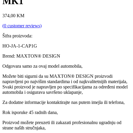
MK1
374,00
KM
(
0
customer reviews)
Šifra proizvoda:
HO-JA-1-CAP1G
Brend: MAXTON® DESIGN
Odgovara samo za ovaj model automobila,
Možete biti sigurni da su MAXTON® DESIGN proizvodi
napravljeni po najvišim standardima i od najkvalitetnijih materijala,
Svaki proizvod je napravljen po specifikacijama za određeni model
automobila i osigurava savršeno uklapanje,
Za dodatne informacije kontaktirajte nas putem imejla ili telefona,
Rok isporuke 45 radnih dana,
Proizvod možete preuzeti ili zakazati profesionalnu ugradnju od
strane naših stručnjaka,