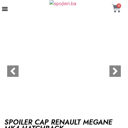
0
AUTENTIČNI PROIZVODI
MAXTON DESIGN
SPOILER CAP RENAULT MEGANE