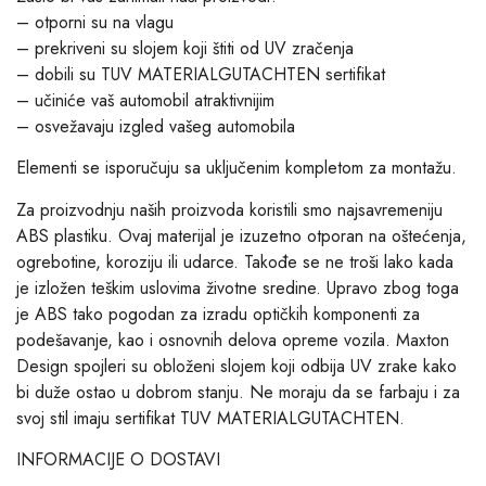
– otporni su na vlagu
– prekriveni su slojem koji štiti od UV zračenja
– dobili su TUV MATERIALGUTACHTEN sertifikat
– učiniće vaš automobil atraktivnijim
– osvežavaju izgled vašeg automobila
Elementi se isporučuju sa uključenim kompletom za montažu.
Za proizvodnju naših proizvoda koristili smo najsavremeniju
ABS plastiku. Ovaj materijal je izuzetno otporan na oštećenja,
ogrebotine, koroziju ili udarce. Takođe se ne troši lako kada
je izložen teškim uslovima životne sredine. Upravo zbog toga
je ABS tako pogodan za izradu optičkih komponenti za
podešavanje, kao i osnovnih delova opreme vozila. Maxton
Design spojleri su obloženi slojem koji odbija UV zrake kako
bi duže ostao u dobrom stanju. Ne moraju da se farbaju i za
svoj stil imaju sertifikat TUV MATERIALGUTACHTEN.
INFORMACIJE O DOSTAVI