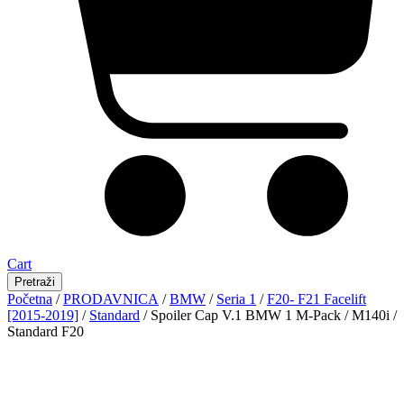
Cart
Pretraži
Početna
/
PRODAVNICA
/
BMW
/
Seria 1
/
F20- F21 Facelift
[2015-2019]
/
Standard
/ Spoiler Cap V.1 BMW 1 M-Pack / M140i /
Standard F20