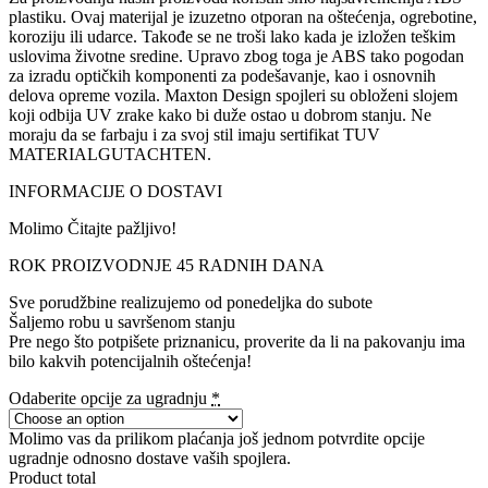
plastiku. Ovaj materijal je izuzetno otporan na oštećenja, ogrebotine,
koroziju ili udarce. Takođe se ne troši lako kada je izložen teškim
uslovima životne sredine. Upravo zbog toga je ABS tako pogodan
za izradu optičkih komponenti za podešavanje, kao i osnovnih
delova opreme vozila. Maxton Design spojleri su obloženi slojem
koji odbija UV zrake kako bi duže ostao u dobrom stanju. Ne
moraju da se farbaju i za svoj stil imaju sertifikat TUV
MATERIALGUTACHTEN.
INFORMACIJE O DOSTAVI
Molimo Čitajte pažljivo!
ROK PROIZVODNJE 45 RADNIH DANA
Sve porudžbine realizujemo od ponedeljka do subote
Šaljemo robu u savršenom stanju
Pre nego što potpišete priznanicu, proverite da li na pakovanju ima
bilo kakvih potencijalnih oštećenja!
Odaberite opcije za ugradnju
*
Molimo vas da prilikom plaćanja još jednom potvrdite opcije
ugradnje odnosno dostave vaših spojlera.
Product total