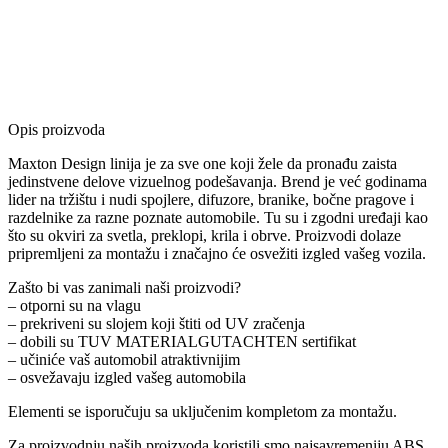
Opis proizvoda
Maxton Design linija je za sve one koji žele da pronađu zaista
jedinstvene delove vizuelnog podešavanja. Brend je već godinama
lider na tržištu i nudi spojlere, difuzore, branike, bočne pragove i
razdelnike za razne poznate automobile. Tu su i zgodni uređaji kao
što su okviri za svetla, preklopi, krila i obrve. Proizvodi dolaze
pripremljeni za montažu i značajno će osvežiti izgled vašeg vozila.
Zašto bi vas zanimali naši proizvodi?
– otporni su na vlagu
– prekriveni su slojem koji štiti od UV zračenja
– dobili su TUV MATERIALGUTACHTEN sertifikat
– učiniće vaš automobil atraktivnijim
– osvežavaju izgled vašeg automobila
Elementi se isporučuju sa uključenim kompletom za montažu.
Za proizvodnju naših proizvoda koristili smo najsavremeniju ABS