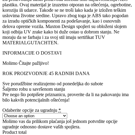
plastiku. Ovaj materijal je izuzetno otporan na oštećenja, ogrebotine,
koroziju ili udarce. Takođe se ne troši lako kada je izložen teškim
uslovima životne sredine. Upravo zbog toga je ABS tako pogodan
za izradu optičkih komponenti za podešavanje, kao i osnovnih
delova opreme vozila. Maxton Design spojleri su obloženi slojem
koji odbija UV zrake kako bi duže ostao u dobrom stanju. Ne
moraju da se farbaju i za svoj stil imaju sertifikat TUV
MATERIALGUTACHTEN.
INFORMACIJE O DOSTAVI
Molimo Čitajte pažljivo!
ROK PROIZVODNJE 45 RADNIH DANA
Sve porudžbine realizujemo od ponedeljka do subote
Šaljemo robu u savršenom stanju
Pre nego što potpišete priznanicu, proverite da li na pakovanju ima
bilo kakvih potencijalnih oštećenja!
Odaberite opcije za ugradnju
*
Molimo vas da prilikom plaćanja još jednom potvrdite opcije
ugradnje odnosno dostave vaših spojlera.
Product total