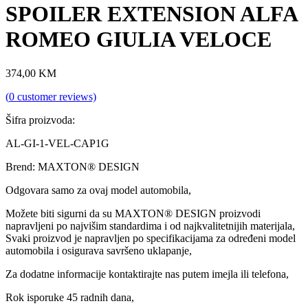
SPOILER EXTENSION ALFA
ROMEO GIULIA VELOCE
374,00
KM
(
0
customer reviews)
Šifra proizvoda:
AL-GI-1-VEL-CAP1G
Brend: MAXTON® DESIGN
Odgovara samo za ovaj model automobila,
Možete biti sigurni da su MAXTON® DESIGN proizvodi
napravljeni po najvišim standardima i od najkvalitetnijih materijala,
Svaki proizvod je napravljen po specifikacijama za određeni model
automobila i osigurava savršeno uklapanje,
Za dodatne informacije kontaktirajte nas putem imejla ili telefona,
Rok isporuke 45 radnih dana,