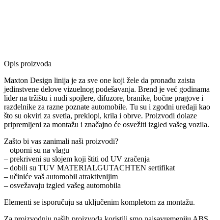
Opis proizvoda
Maxton Design linija je za sve one koji žele da pronađu zaista
jedinstvene delove vizuelnog podešavanja. Brend je već godinama
lider na tržištu i nudi spojlere, difuzore, branike, bočne pragove i
razdelnike za razne poznate automobile. Tu su i zgodni uređaji kao
što su okviri za svetla, preklopi, krila i obrve. Proizvodi dolaze
pripremljeni za montažu i značajno će osvežiti izgled vašeg vozila.
Zašto bi vas zanimali naši proizvodi?
– otporni su na vlagu
– prekriveni su slojem koji štiti od UV zračenja
– dobili su TUV MATERIALGUTACHTEN sertifikat
– učiniće vaš automobil atraktivnijim
– osvežavaju izgled vašeg automobila
Elementi se isporučuju sa uključenim kompletom za montažu.
Za proizvodnju naših proizvoda koristili smo najsavremeniju ABS