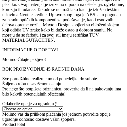
plastiku. Ovaj materijal je izuzetno otporan na oštećenja, ogrebotine,
koroziju ili udarce. Takođe se ne troši lako kada je izložen teškim
uslovima životne sredine. Upravo zbog toga je ABS tako pogodan
za izradu optičkih komponenti za podešavanje, kao i osnovnih
delova opreme vozila. Maxton Design spojleri su obloženi slojem
koji odbija UV zrake kako bi duže ostao u dobrom stanju. Ne
moraju da se farbaju i za svoj stil imaju sertifikat TUV
MATERIALGUTACHTEN.
INFORMACIJE O DOSTAVI
Molimo Čitajte pažljivo!
ROK PROIZVODNJE 45 RADNIH DANA
Sve porudžbine realizujemo od ponedeljka do subote
Šaljemo robu u savršenom stanju
Pre nego što potpišete priznanicu, proverite da li na pakovanju ima
bilo kakvih potencijalnih oštećenja!
Odaberite opcije za ugradnju
*
Molimo vas da prilikom plaćanja još jednom potvrdite opcije
ugradnje odnosno dostave vaših spojlera.
Product total