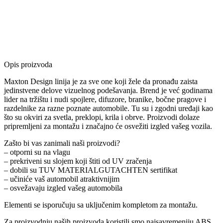
Opis proizvoda
Maxton Design linija je za sve one koji žele da pronađu zaista
jedinstvene delove vizuelnog podešavanja. Brend je već godinama
lider na tržištu i nudi spojlere, difuzore, branike, bočne pragove i
razdelnike za razne poznate automobile. Tu su i zgodni uređaji kao
što su okviri za svetla, preklopi, krila i obrve. Proizvodi dolaze
pripremljeni za montažu i značajno će osvežiti izgled vašeg vozila.
Zašto bi vas zanimali naši proizvodi?
– otporni su na vlagu
– prekriveni su slojem koji štiti od UV zračenja
– dobili su TUV MATERIALGUTACHTEN sertifikat
– učiniće vaš automobil atraktivnijim
– osvežavaju izgled vašeg automobila
Elementi se isporučuju sa uključenim kompletom za montažu.
Za proizvodnju naših proizvoda koristili smo najsavremeniju ABS