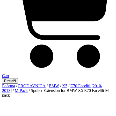
Cart
Pretraži
Početna
/
PRODAVNICA
/
BMW
/
X5
/
E70 Facelift [2010-
2013]
/
M-Pack
/ Spoiler Extension for BMW X5 E70 Facelift M-
pack