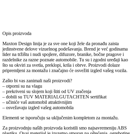
Opis proizvoda
Maxton Design linija je za sve one koji žele da pronađu zaista
jedinstvene delove vizuelnog podešavanja. Brend je već godinama
lider na tržištu i nudi spojlere, difuzore, branike, bočne pragove i
razdelnike za razne poznate automobile. Tu su i zgodni uređaji kao
što su okviri za svetla, preklopi, krila i obrve. Proizvodi dolaze
pripremljeni za montažu i značajno će osvežiti izgled vašeg vozila.
Zašto bi vas zanimali naši proizvodi?
– otporni su na vlagu
– prekriveni su slojem koji štiti od UV zračenja
– dobili su TUV MATERIALGUTACHTEN sertifikat
– učiniće vaš automobil atraktivnijim
– osvežavaju izgled vašeg automobila
Elementi se isporučuju sa uključenim kompletom za montažu.
Za proizvodnju naših proizvoda koristili smo najsavremeniju ABS
plastiku. Ovaj materijal je izuzetno otporan na oštećenja, ogrebotine,