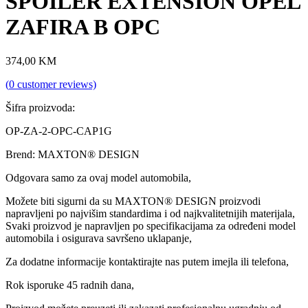
SPOILER EXTENSION OPEL
ZAFIRA B OPC
374,00
KM
(
0
customer reviews)
Šifra proizvoda:
OP-ZA-2-OPC-CAP1G
Brend: MAXTON® DESIGN
Odgovara samo za ovaj model automobila,
Možete biti sigurni da su MAXTON® DESIGN proizvodi
napravljeni po najvišim standardima i od najkvalitetnijih materijala,
Svaki proizvod je napravljen po specifikacijama za određeni model
automobila i osigurava savršeno uklapanje,
Za dodatne informacije kontaktirajte nas putem imejla ili telefona,
Rok isporuke 45 radnih dana,