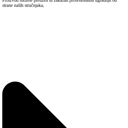
Proizvod možete preuzeti ili zakazati profesionalnu ugradnju od
strane naših stručnjaka,