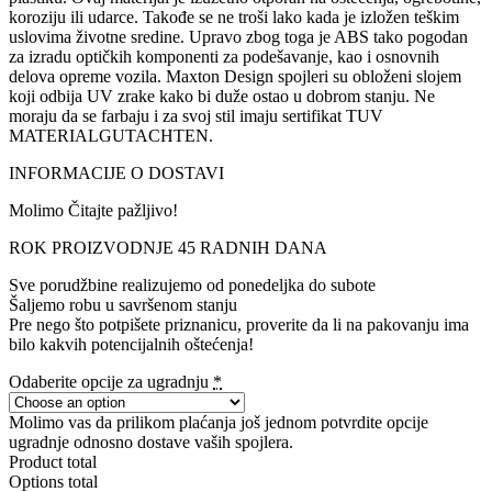
koroziju ili udarce. Takođe se ne troši lako kada je izložen teškim
uslovima životne sredine. Upravo zbog toga je ABS tako pogodan
za izradu optičkih komponenti za podešavanje, kao i osnovnih
delova opreme vozila. Maxton Design spojleri su obloženi slojem
koji odbija UV zrake kako bi duže ostao u dobrom stanju. Ne
moraju da se farbaju i za svoj stil imaju sertifikat TUV
MATERIALGUTACHTEN.
INFORMACIJE O DOSTAVI
Molimo Čitajte pažljivo!
ROK PROIZVODNJE 45 RADNIH DANA
Sve porudžbine realizujemo od ponedeljka do subote
Šaljemo robu u savršenom stanju
Pre nego što potpišete priznanicu, proverite da li na pakovanju ima
bilo kakvih potencijalnih oštećenja!
Odaberite opcije za ugradnju
*
Molimo vas da prilikom plaćanja još jednom potvrdite opcije
ugradnje odnosno dostave vaših spojlera.
Product total
Options total