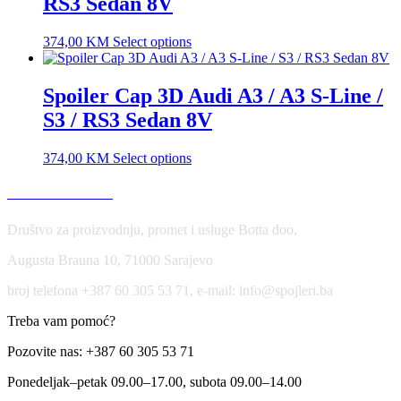
RS3 Sedan 8V
374,00
KM
Select options
Spoiler Cap 3D Audi A3 / A3 S-Line /
S3 / RS3 Sedan 8V
374,00
KM
Select options
USLOVI KORIŠĆENJA
Društvo za proizvodnju, promet i usluge Botta doo,
Augusta Brauna 10, 71000 Sarajevo
broj telefona +387 60 305 53 71, e-mail: info@spojleri.ba
Treba vam pomoć?
Pozovite nas: +387 60 305 53 71
Ponedeljak–petak 09.00–17.00, subota 09.00–14.00