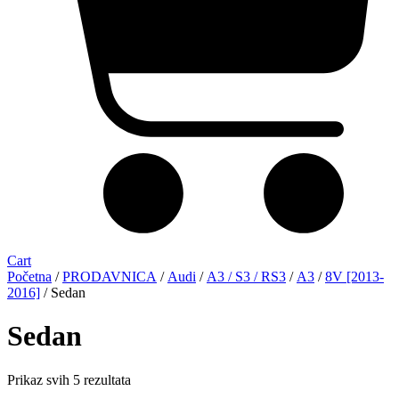
Cart
Početna
/
PRODAVNICA
/
Audi
/
A3 / S3 / RS3
/
A3
/
8V [2013-
2016]
/ Sedan
Sedan
Sorted
Prikaz svih 5 rezultata
by