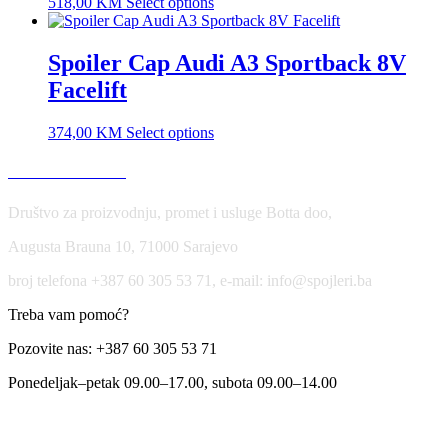
518,00
KM
Select options
Spoiler Cap Audi A3 Sportback 8V
Facelift
374,00
KM
Select options
USLOVI KORIŠĆENJA
Društvo za proizvodnju, promet i usluge Botta doo,
Augusta Brauna 10, 71000 Sarajevo
broj telefona +387 60 305 53 71, e-mail: info@spojleri.ba
Treba vam pomoć?
Pozovite nas: +387 60 305 53 71
Ponedeljak–petak 09.00–17.00, subota 09.00–14.00