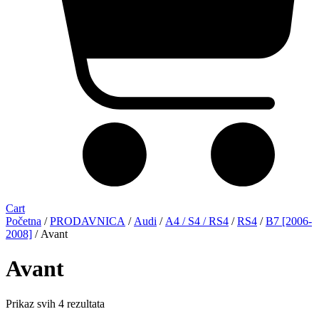
Cart
Početna
/
PRODAVNICA
/
Audi
/
A4 / S4 / RS4
/
RS4
/
B7 [2006-
2008]
/ Avant
Avant
Sorted
Prikaz svih 4 rezultata
by