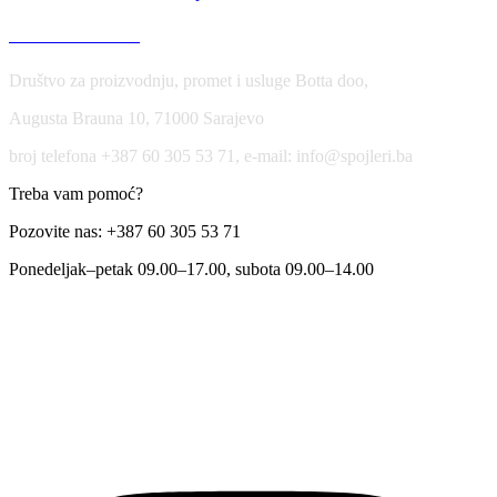
USLOVI KORIŠĆENJA
Društvo za proizvodnju, promet i usluge Botta doo,
Augusta Brauna 10, 71000 Sarajevo
broj telefona +387 60 305 53 71, e-mail: info@spojleri.ba
Treba vam pomoć?
Pozovite nas: +387 60 305 53 71
Ponedeljak–petak 09.00–17.00, subota 09.00–14.00