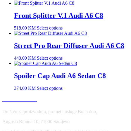
Front Splitter V.1 Audi A6 C8
518,00
KM
Select options
Street Pro Rear Diffuser Audi A6 C8
440,00
KM
Select options
Spoiler Cap Audi A6 Sedan C8
374,00
KM
Select options
USLOVI KORIŠĆENJA
Društvo za proizvodnju, promet i usluge Botta doo,
Augusta Brauna 10, 71000 Sarajevo