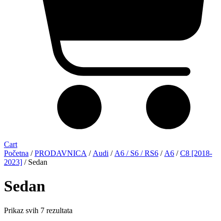
Cart
Početna
/
PRODAVNICA
/
Audi
/
A6 / S6 / RS6
/
A6
/
C8 [2018-
2023]
/ Sedan
Sedan
Sorted
Prikaz svih 7 rezultata
by