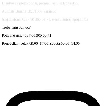
Društvo za proizvodnju, promet i usluge Botta doo,
Augusta Brauna 10, 71000 Sarajevo
broj telefona +387 60 305 53 71, e-mail: info@spojleri.ba
Treba vam pomoć?
Pozovite nas: +387 60 305 53 71
Ponedeljak–petak 09.00–17.00, subota 09.00–14.00