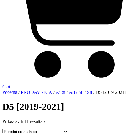
Cart
Početna
/
PRODAVNICA
/
Audi
/
A8 / S8
/
S8
/ D5 [2019-2021]
D5 [2019-2021]
Sorted
Prikaz svih 11 rezultata
by
latest