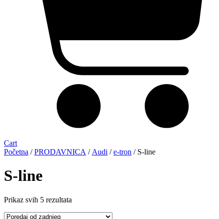
Cart
Početna
/
PRODAVNICA
/
Audi
/
e-tron
/ S-line
S-line
Sorted
Prikaz svih 5 rezultata
by
latest