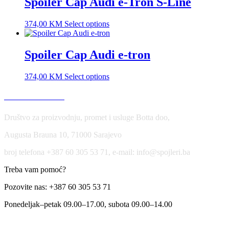
Spoiler Cap Audi e-Tron S-Line
374,00
KM
Select options
Spoiler Cap Audi e-tron
374,00
KM
Select options
USLOVI KORIŠĆENJA
Društvo za proizvodnju, promet i usluge Botta doo,
Augusta Brauna 10, 71000 Sarajevo
broj telefona +387 60 305 53 71, e-mail: info@spojleri.ba
Treba vam pomoć?
Pozovite nas: +387 60 305 53 71
Ponedeljak–petak 09.00–17.00, subota 09.00–14.00