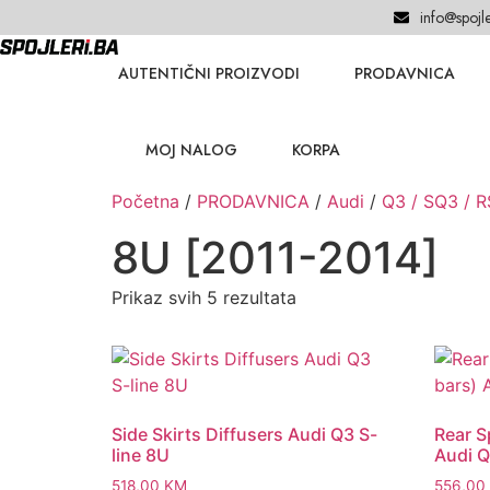
info@spojle
AUTENTIČNI PROIZVODI
PRODAVNICA
MOJ NALOG
KORPA
Početna
/
PRODAVNICA
/
Audi
/
Q3 / SQ3 / 
8U [2011-2014]
Prikaz svih 5 rezultata
Side Skirts Diffusers Audi Q3 S-
Rear Sp
line 8U
Audi Q
518,00
KM
556,00