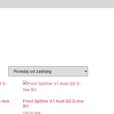
-line
Front Splitter V.1 Audi Q3 S-line
8U
518,00
KM