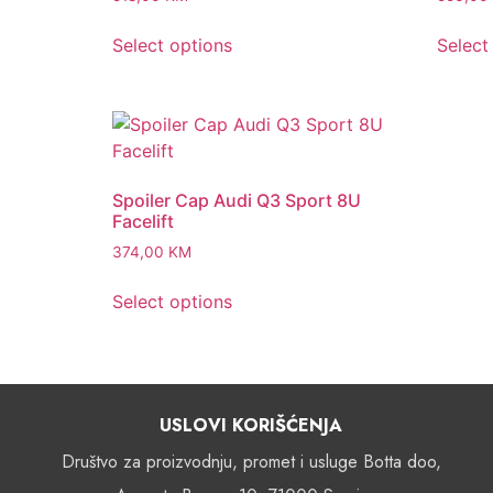
Select options
Select
Spoiler Cap Audi Q3 Sport 8U
Facelift
374,00
KM
Select options
USLOVI KORIŠĆENJA
Društvo za proizvodnju, promet i usluge Botta doo,