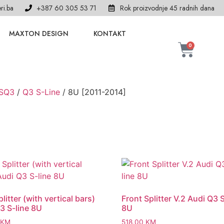
ri.ba
+387 60 305 53 71
Rok proizvodnje 45 radnih dana
MAXTON DESIGN
KONTAKT
0
RSQ3
/
Q3 S-Line
/ 8U [2011-2014]
litter (with vertical bars)
Front Splitter V.2 Audi Q3 S
3 S-line 8U
8U
KM
518,00
KM